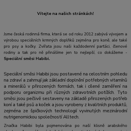
Vítejte na našich stránkách!
Jsme česká rodinná firma, která se od roku 2012 zabývá vývojem a
výrobou speciálních krmných doplňků zejména pro koně, ale také
pro psy a kočky. Zvířata jsou naši každodenní parťáci, členové
rodiny a tak pro ně přinášíme jen to nejlepší, co dokážeme -
Speciální směsi Habibi.
Speciální směsi Habibi jsou postavené na celostním pohledu
na zdraví a zahrnují jak základní doplnění potřebných vitamínů
a minerálů v přirozených formách, tak i cílené zaměření na
podporu organizmu při různých zdravotních potížích. Tyto
směsi jsou pečlivě sestaveny na základě přirozených potřeb
koní a také psů a koček a jsou vyrobeny z kvalitních produktů,
zejména ze špičkových technologií vyvinutých mezinárodní
nutrigenomickou společností Alltech.
Značka Habibi byla pojmenována po naší klisně arabského