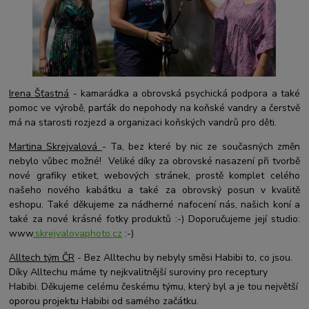
Irena Šťastná
- kamarádka a obrovská psychická podpora a také
pomoc ve výrobě, parťák
do nepohody na koňské vandry a čerstvě
má na starosti rozjezd a organizaci koňských vandrů pro děti.
Martina Skrejvalová
- Ta, bez které by nic ze současných změn
nebylo vůbec možné! Veliké díky za obrovské nasazení při tvorbě
nové grafiky etiket, webových stránek, prostě komplet celého
našeho nového kabátku a t
aké za obrovský posun v kvalitě
eshopu. Také děkujeme za nádherné nafocení nás, našich koní a
také za nové krásné fotky produktů :-) Doporučujeme její studio:
www
.skrejvalovaphoto.cz
:-)
Alltech tým ČR
- Bez Alltechu by nebyly směsi Habibi to, co jsou.
Díky Alltechu máme ty nejkvalitnější suroviny pro receptury
Habibi. Děkujeme celému českému týmu, který byl a je tou největší
oporou projektu Habibi od samého začátku.