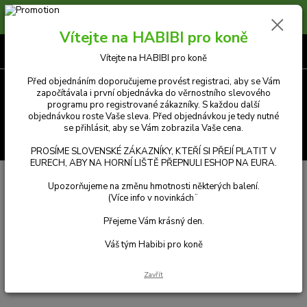
Prosíme zákazníky, kteří si přejí platit v Eurech, aby na horní liště přepnuli
měnu e-shopu na eura. Příjemný nákup.
Vítejte na HABIBI pro koně
0
ks
CZK
za
Kč 0,00
Vítejte na HABIBI pro koně
Před objednáním doporučujeme provést registraci, aby se Vám
započítávala i první objednávka do věrnostního slevového
Menu
programu pro registrované zákazníky. S každou další
objednávkou roste Vaše sleva. Před objednávkou je tedy nutné
se přihlásit, aby se Vám zobrazila Vaše cena.
Hledat
PROSÍME SLOVENSKÉ ZÁKAZNÍKY, KTEŘÍ SI PŘEJÍ PLATIT V
EURECH, ABY NA HORNÍ LIŠTĚ PŘEPNULI ESHOP NA EURA.
Upozorňujeme na změnu hmotnosti některých balení.
(Více info v novinkách¨
Přejeme Vám krásný den.
Váš tým Habibi pro koně
Zavřít