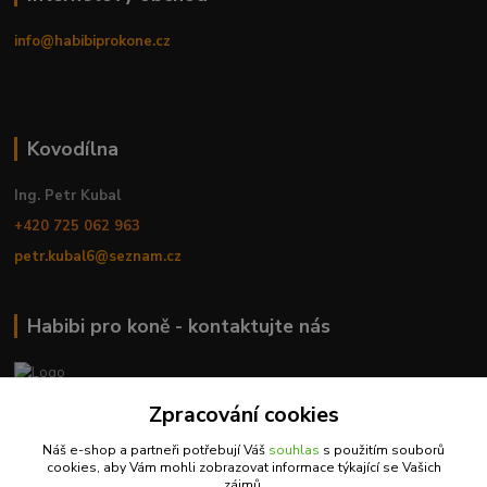
info@habibiprokone.cz
Kovodílna
Ing. Petr Kubal
+420 725 062 963
petr.kubal6@seznam.cz
Habibi pro koně - kontaktujte nás
MVDr. Romana Babáková
Zpracování cookies
+420 733 326 168
Náš e-shop a partneři potřebují Váš
souhlas
s použitím souborů
cookies, aby Vám mohli zobrazovat informace týkající se Vašich
info@habibiprokone.cz
zájmů.