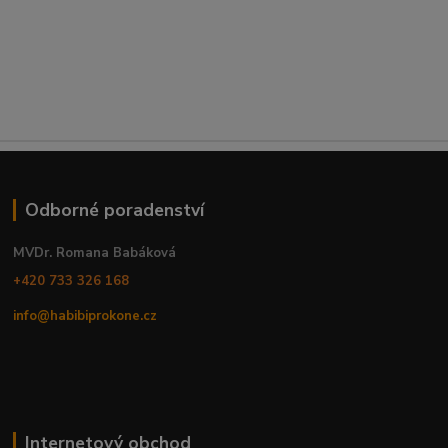
Odborné poradenství
MVDr. Romana Babáková
+420 733 326 168
info@habibiprokone.cz
Internetový obchod