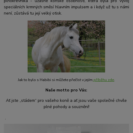
plnokrevníka - úžasné koňské osobnosti, která byla pro vývoj
speciálních krmných směsí hlavním impulsem a i když už tu s námi
není, zůstává tu její velký otisk.
Jak to bylo s Habibi si můžete přečíst v jejím
příběhu zde
.
Naše motto pro Vás:
Ať jste „stádem“ pro vašeho koně a ať jsou vaše společné chvíle
plné pohody a souznění!
.