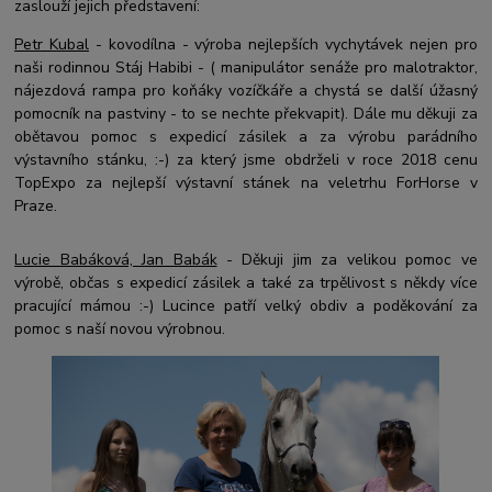
zaslouží jejich představení:
Petr Kubal
- kovodílna - výroba nejlepších vychytávek nejen pro
naši rodinnou Stáj Habibi - ( manipulátor senáže pro malotraktor,
nájezdová rampa pro koňáky vozíčkáře a chystá se další úžasný
pomocník na pastviny - to se nechte překvapit). Dále mu děkuji za
obětavou pomoc s expedicí zásilek a
za výrobu parádního
výstavního stánku, :-) za který jsme obdrželi v roce 2018 cenu
TopExpo za nejlepší výstavní stánek na veletrhu ForHorse v
Praze.
Lucie Babáková, Jan Babák
- Děkuji jim za velikou pomoc ve
výrobě, občas s expedicí zásilek a také za trpělivost s někdy více
pracující mámou :-) Lucince patří velký obdiv a poděkování za
pomoc s naší novou výrobnou.