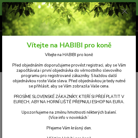
Prosíme zákazníky, kteří si přejí platit v Eurech, aby na horní liště přepnuli
měnu e-shopu na eura. Příjemný nákup.
0
ks
CZK
za
Kč 0,00
Menu
Vítejte na HABIBI pro koně
Vítejte na HABIBI pro koně
Hledat
Před objednáním doporučujeme provést registraci, aby se Vám
započítávala i první objednávka do věrnostního slevového
programu pro registrované zákazníky. S každou další
Úvod
ČLÁNKY A REFERENCE
VAŠE PŘÍBĚHY A ZKUŠENOSTI
objednávkou roste Vaše sleva. Před objednávkou je tedy nutné
VELMI VÁŽNÉ VŘEDY U KOBYLKY
se přihlásit, aby se Vám zobrazila Vaše cena.
Velmi vážné vředy u koně – konec
PROSÍME SLOVENSKÉ ZÁKAZNÍKY, KTEŘÍ SI PŘEJÍ PLATIT V
EURECH, ABY NA HORNÍ LIŠTĚ PŘEPNULI ESHOP NA EURA.
nebo začátek?
Upozorňujeme na změnu hmotnosti některých balení.
(Více info v novinkách¨
Habibi pro koně:
Přejeme Vám krásný den.
Mám tu obrovskou čest představit Vám silný příběh dvou