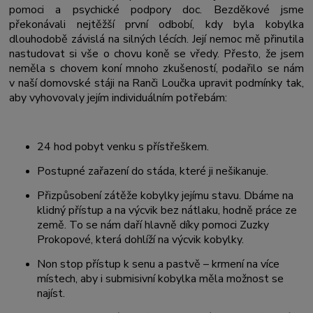
pomoci a psychické podpory doc. Bezděkové jsme
překonávali nejtěžší první odbobí, kdy byla kobylka
dlouhodobě závislá na silných lécích. Její nemoc mě přinutila
nastudovat si vše o chovu koně se vředy. Přesto, že jsem
neměla s chovem koní mnoho zkušeností, podařilo se nám
v naší domovské stáji na Ranči Loučka upravit podmínky tak,
aby vyhovovaly jejím individuálním potřebám:
24 hod pobyt venku s přístřeškem.
Postupné zařazení do stáda, které ji nešikanuje.
Přizpůsobení zátěže kobylky jejímu stavu. Dbáme na
klidný přístup a na výcvik bez nátlaku, hodně práce ze
země. To se nám daří hlavně díky pomoci Zuzky
Prokopové, která dohlíží na výcvik kobylky.
Non stop přístup k senu a pastvě – krmení na více
místech, aby i submisivní kobylka měla možnost se
najíst.