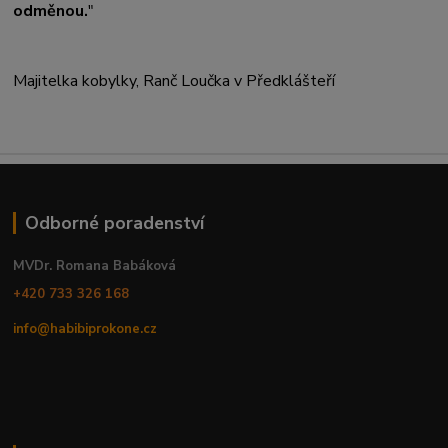
odměnou.
"
Majitelka kobylky, Ranč Loučka v Předklášteří
Odborné poradenství
MVDr. Romana Babáková
+420 733 326 168
info@habibiprokone.cz