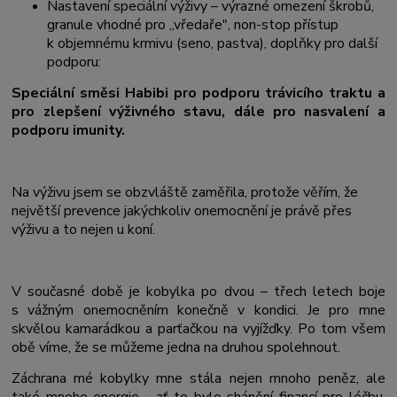
Nastavení speciální výživy – výrazné omezení škrobů,
granule vhodné pro „vředaře", non-stop přístup
k objemnému krmivu (seno, pastva), doplňky pro další
podporu:
Speciální směsi Habibi pro podporu trávicího traktu a
pro zlepšení výživného stavu, dále pro nasvalení a
podporu imunity.
Na výživu jsem se obzvláště zaměřila, protože věřím, že
největší prevence jakýchkoliv onemocnění je právě přes
výživu a to nejen u koní.
V současné době je kobylka po dvou – třech letech boje
s vážným onemocněním konečně v kondici. Je pro mne
skvělou kamarádkou a parťačkou na vyjížďky. Po tom všem
obě víme, že se můžeme jedna na druhou spolehnout.
Záchrana mé kobylky mne stála nejen mnoho peněz, ale
také mnoho energie - ať to bylo shánění financí pro léčbu,