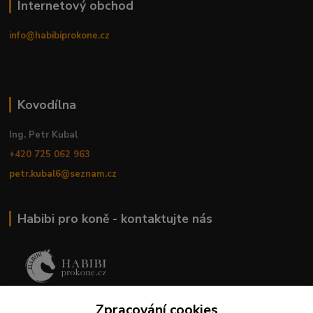
Internetový obchod
info@habibiprokone.cz
Kovodílna
Ing. Petr Kubal
+420 725 062 963
petr.kubal6@seznam.cz
Habibi pro koně - kontaktujte nás
MVDr. Romana Babáková
Zpracování cookies