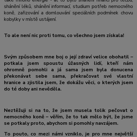
shánění léků, shánění informací, studium potřeb nemocného
koně, zařizování a domlouvání speciálních podmínek chovu
kobylky v místě ustájení.
To ale není nic proti tomu, co všechno jsem získala!
Svým způsobem mne boj o její zdraví velice obohatil –
potkala jsem spoustu úžasných lidí, kteří nám
ohromně pomohli a já sama jsem byla donucena
překonávat sebe sama, překračovat své vlastní
hranice a zjistila jsem, že dokážu věci, o kterých jsem
do té doby ani nevěděla.
Neztěžuji si na to, že jsem musela tolik pečovat o
nemocného koně – věřím, že to tak mělo být, že jsme
se potkaly proto, abychom si pomohly navzájem.
To pouto, co mezi námi vzniklo, je pro mne největší