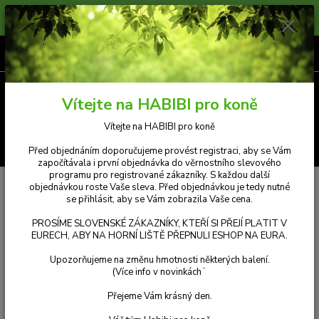
Prosíme zákazníky, kteří si přejí platit v Eurech, aby na horní liště přepnuli
měnu e-shopu na eura. Příjemný nákup.
0
ks
CZK
za
Kč 0,00
Menu
Vítejte na HABIBI pro koně
Vítejte na HABIBI pro koně
Hledat
Před objednáním doporučujeme provést registraci, aby se Vám
započítávala i první objednávka do věrnostního slevového
programu pro registrované zákazníky. S každou další
Úvod
STÁJ HABIBI
Alisha - arabská klisna
objednávkou roste Vaše sleva. Před objednávkou je tedy nutné
se přihlásit, aby se Vám zobrazila Vaše cena.
ALISHA
PROSÍME SLOVENSKÉ ZÁKAZNÍKY, KTEŘÍ SI PŘEJÍ PLATIT V
EURECH, ABY NA HORNÍ LIŠTĚ PŘEPNULI ESHOP NA EURA.
Upozorňujeme na změnu hmotnosti některých balení.
Alisha je arabská klisna dovezená z Polska. Porodila nám
(Více info v novinkách¨
hřebečka Aldana. Alisha je mladá a připravujeme ji na kariéru
tuláckého koně :-) Z Polska k nám dorazila plachá z velkého
Přejeme Vám krásný den.
stáda koní a jen se základními návyky. I když pomalu získávala