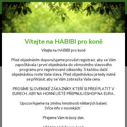
Prosíme zákazníky, kteří si přejí platit v Eurech, aby na horní liště přepnuli
měnu e-shopu na eura. Příjemný nákup.
0
ks
CZK
za
Kč 0,00
Menu
Vítejte na HABIBI pro koně
Vítejte na HABIBI pro koně
Hledat
Před objednáním doporučujeme provést registraci, aby se Vám
započítávala i první objednávka do věrnostního slevového
programu pro registrované zákazníky. S každou další
Úvod
ČLÁNKY A REFERENCE
VAŠE PŘÍBĚHY A ZKUŠENOSTI
objednávkou roste Vaše sleva. Před objednávkou je tedy nutné
OTRAVA NEZNÁMÉHO PŮVODU
se přihlásit, aby se Vám zobrazila Vaše cena.
PROSÍME SLOVENSKÉ ZÁKAZNÍKY, KTEŘÍ SI PŘEJÍ PLATIT V
OTRAVA NEZNÁMÉHO PŮVODU
EURECH, ABY NA HORNÍ LIŠTĚ PŘEPNULI ESHOP NA EURA.
Starokladrubská klisna Envita, 19let, drezurní využití.
Upozorňujeme na změnu hmotnosti některých balení.
(Více info v novinkách¨
V zimě jsme začali pozorovat potíže u více koní, které se projevovaly
apatií a poruchami pohybu. Koně jsme převezli na veterinární kliniku, kde
Přejeme Vám krásný den.
vyjádřili podezření na intoxikaci neznámého původu. Testy potvrdily