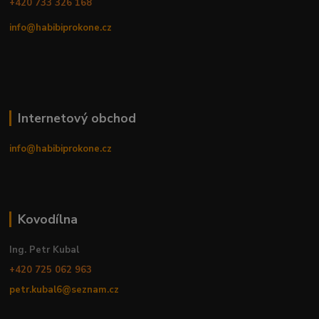
+420 733 326 168
info@habibiprokone.cz
Internetový obchod
info@habibiprokone.cz
Kovodílna
Ing. Petr Kubal
+420 725 062 963
petr.kubal6@seznam.cz