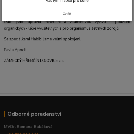
Váš tým Habibi pro koně
vysoké postižení jater a tak jsme začali naší kobylce Envitě ihned
podávat HABIBI-SORB - vyvazovač plísní s antioxidanty (org.selen a
Zavřít
vitamin E). Toto kobylce svědčilo a jaterní testy se pomalu zlepšovaly.
Dále jsme upravili minerální a vitamínovou výživu s použitím
organických - lépe využitelných a pro organismus šetrných zdrojů.
Se speciálkami Habibi jsme velmi spokojeni.
Pavla Appelt,
ZÁMECKÝ HŘEBČÍN LOJOVICE z.s.
Odborné poradenství
MVDr. Romana Babáková