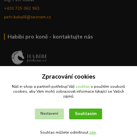
+420 725 062 963
petr.kubal6@seznam.cz
Habibi pro koně - kontaktujte nás
MVDr. Romana Babáková
Zpracování cookies
+420 733 326 168
Náš e-shop a partneři potřebují Váš
souhlas
s použitím souborů
cookies, aby Vám mohli zobrazovat informace týkající se Vašich
info@habibiprokone.cz
zájmů.
Souhlasím
Nastavení
Souhlas můžete odmítnout
zde
.
Vytvořeno na
Eshop-rychle.cz