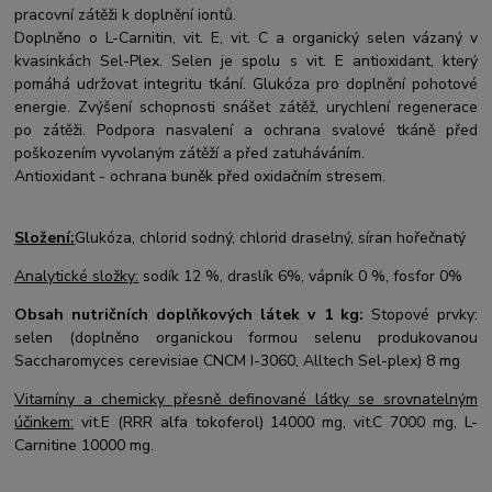
pracovní zátěži k doplnění iontů.
Doplněno o L-Carnitin, vit. E, vit. C a organický selen vázaný v
kvasinkách Sel-Plex. Selen je spolu s vit. E antioxidant, který
pomáhá udržovat integritu tkání. Glukóza pro doplnění pohotové
energie. Zvýšení schopnosti snášet zátěž, urychlení regenerace
po zátěži. Podpora nasvalení a ochrana svalové tkáně před
poškozením vyvolaným zátěží a před zatuháváním.
Antioxidant - ochrana buněk před oxidačním stresem.
Složení:
Glukóza, chlorid sodný, chlorid draselný, síran hořečnatý
Analytické složky:
sodík 12 %, draslík 6%, vápník 0 %, fosfor 0%
Obsah nutričních doplňkových látek v 1 kg:
Stopové prvky:
selen (doplněno organickou formou selenu produkovanou
Saccharomyces cerevisiae CNCM I-3060, Alltech Sel-plex) 8 mg
Vitamíny a chemicky přesně definované látky se srovnatelným
účinkem:
vit.E (RRR alfa tokoferol) 14000 mg, vit.C 7000 mg, L-
Carnitine 10000 mg.