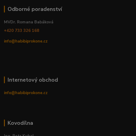
Odborné poradenství
MVDr. Romana Babáková
+420 733 326 168
info@habibiprokone.cz
Internetový obchod
info@habibiprokone.cz
Kovodílna
Ing. Petr Kubal