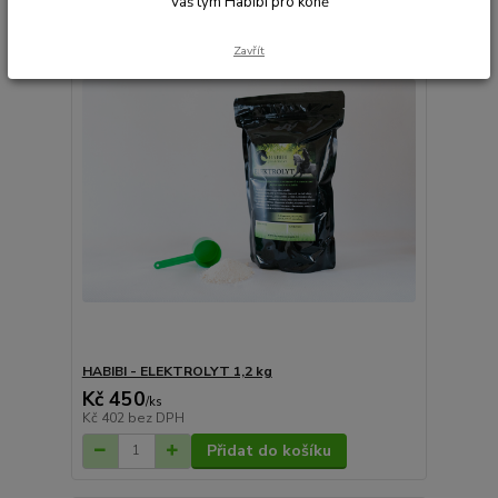
Váš tým Habibi pro koně
Zavřít
HABIBI - ELEKTROLYT 1,2 kg
Kč 450
/
ks
Kč 402
bez DPH
Přidat do košíku