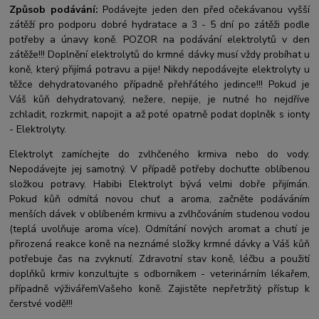
Způsob podávání:
Podávejte jeden den před očekávanou vyšší
zátěží pro podporu dobré hydratace a 3 - 5 dní po zátěži podle
potřeby a únavy koně. POZOR na podávání elektrolytů v den
zátěže!!! Doplnění elektrolytů do krmné dávky musí vždy probíhat u
koně, který přijímá potravu a pije! Nikdy nepodávejte elektrolyty u
těžce dehydratovaného případně přehřátého jedince!!! Pokud je
Váš kůň dehydratovaný, nežere, nepije, je nutné ho nejdříve
zchladit, rozkrmit, napojit a až poté opatrně podat doplněk s ionty
- Elektrolyty.
Elektrolyt zamíchejte do zvlhčeného krmiva nebo do vody.
Nepodávejte jej samotný. V případě potřeby dochuťte oblíbenou
složkou potravy. Habibi Elektrolyt bývá velmi dobře přijímán.
Pokud kůň odmítá novou chuť a aroma, začněte podáváním
menších dávek v oblíbeném krmivu a zvlhčováním studenou vodou
(teplá uvolňuje aroma více). Odmítání nových aromat a chutí je
přirozená reakce koně na neznámé složky krmné dávky a Váš kůň
potřebuje čas na zvyknutí. Zdravotní stav koně, léčbu a použití
doplňků krmiv konzultujte s odborníkem - veterinárním lékařem,
případně výživářemVašeho koně. Zajistěte nepřetržitý přístup k
čerstvé vodě!!!