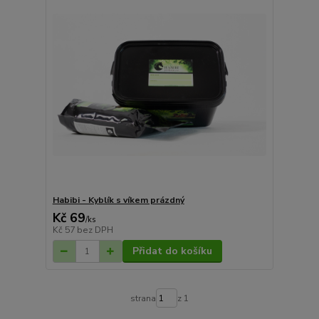
Habibi - Kyblík s víkem prázdný
Kč 69
/
ks
Kč 57
bez DPH
Přidat do košíku
strana
z 1