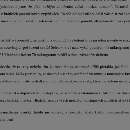
Vysledovali jsme, že před každým zhoršením začal „mrskat ocasem“. Nicméně 
 v krátkých pravidelných vyjížďkách. To vše ale vyústilo v další vážnější záchvat
esnice a nemohl vstát L Veterinář nám po telefonu poradil, abychom Arturovi pod
nář Arťovi pomohl z nejhoršího a doporučil vyšetření krve na selen a svalové enzym
tím související poškození svalů! Selen v krvi nám vyšel pouhých 45 mikrogramů
 Už hodnota kolem 70 mikrogramů svědčí o dosti závažném deficitu.
ulevilo, že to tedy nebylo tím, že bych Artura nárazově příliš přetáhla, jak říka
inerálku. Měla jsem za to, že dostává všechny potřebné vitamíny a minerály v kr
ý deficit selenu, ale následkem toho měl i poškozené svaly, které bez selenu nemě
tura ošetřil a doporučil klid a doplňky se selenem a vitamínem E. Artur to vše dost
bzory koňského světa. Hledala jsem ve všech možných dostupných zdrojích nějaké 
 narazila na projekt Habibi pro koně.cz a Speciální diety Habibi s organick
a krmení: