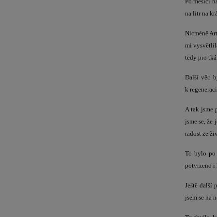
Po měsíci n
na litr na 
Nicméně Art
mi vysvětli
tedy pro tká
Další věc b
k regeneraci
A tak jsme 
jsme se, že
radost ze ži
To bylo po 
potvrzeno i 
Ještě další
jsem se na n