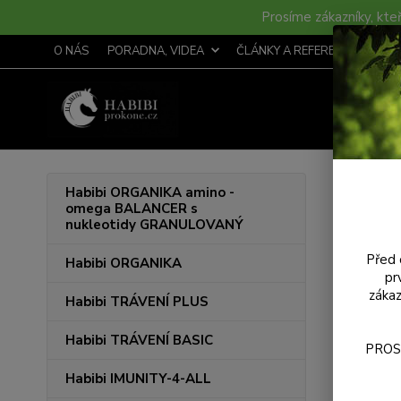
Prosíme zákazníky, kteř
O NÁS
PORADNA, VIDEA
ČLÁNKY A REFERENCE
S
Úvod
Habibi ORGANIKA amino -
omega BALANCER s
nukleotidy GRANULOVANÝ
Před 
Habibi ORGANIKA
pr
zákaz
Habibi TRÁVENÍ PLUS
Habibi TRÁVENÍ BASIC
PROS
Habibi IMUNITY-4-ALL