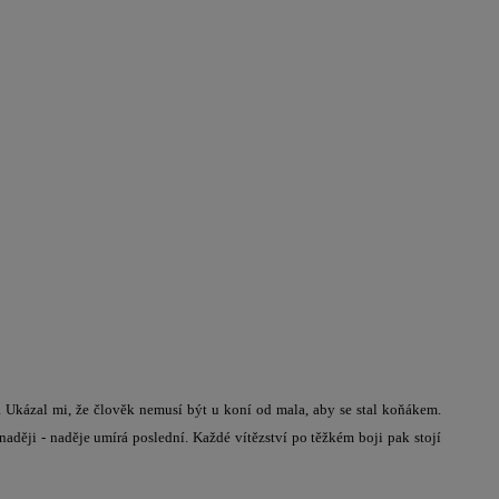
 Ukázal mi, že člověk nemusí být u koní od mala, aby se stal koňákem.
naději - naděje umírá poslední. Každé vítězství po těžkém boji pak stojí