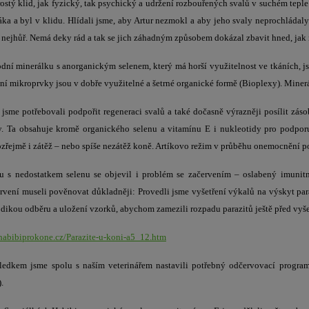
ostý klid, jak fyzický, tak psychický a udržení rozbouřených svalů v suchém teple: 
áka a byl v klidu. Hlídali jsme, aby Artur nezmokl a aby jeho svaly neprochládaly
 nejhůř. Nemá deky rád a tak se jich záhadným způsobem dokázal zbavit hned, jak 
dní minerálku s anorganickým selenem, který má horší využitelnost ve tkáních, j
tní mikroprvky jsou v dobře využitelné a šetrné organické formě (Bioplexy). Mine
 jsme potřebovali podpořit regeneraci svalů a také dočasně výrazněji posílit zás
y. Ta obsahuje kromě organického selenu a vitamínu E i nukleotidy pro podpo
zřejmě i zátěž – nebo spíše nezátěž koně. Artíkovo režim v průběhu onemocnění po
u s nedostatkem selenu se objevil i problém se začervením – oslabený imunitn
rvení museli pověnovat důkladněji: Provedli jsme vyšetření výkalů na výskyt par
dikou odběru a uložení vzorků, abychom zamezili rozpadu parazitů ještě před vyš
habibiprokone.cz/Parazite-u-koni-a5_12.htm
ledkem jsme spolu s naším veterinářem nastavili potřebný odčervovací program
.