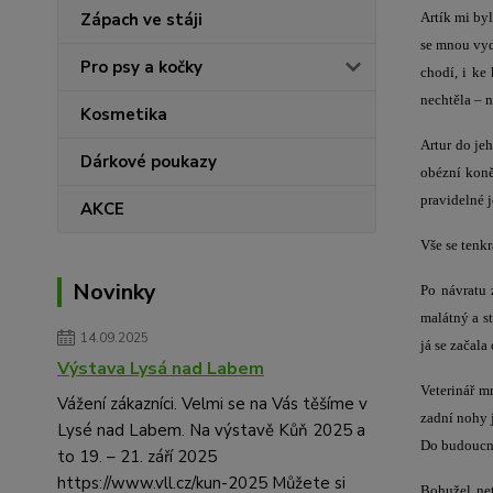
Artík mi by
Zápach ve stáji
se mnou vydr
Pro psy a kočky
chodí, i ke
nechtěla – 
Kosmetika
Artur do je
Dárkové poukazy
obézní koně
pravidelné j
AKCE
Vše se tenkr
Novinky
Po návratu 
malátný a st
14.09.2025
já se začala
Výstava Lysá nad Labem
Veterinář m
Vážení zákazníci. Velmi se na Vás těšíme v
zadní nohy 
Lysé nad Labem. Na výstavě Kůň 2025 a
Do budoucna 
to 19. – 21. září 2025
https://www.vll.cz/kun-2025 Můžete si
Bohužel net