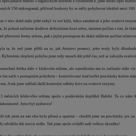
a Speciálkách Habibi s organickým selenem a vitamínem E jsme dělali opět rozbo
krásných 150 mikrogramů, přičemž hodnoty by se měly pohybovat ideálně mezi 100 
ur v této době stále ještě nebyl ve své kůži, lehce zatuhával a jeho svalové enzy
la, že pokud začneme dodávat deficitnímu koni selen, musíme počítat s tím, že tkán
ně přirozené formy selenu, pak s jejím prostupem do tkání můžeme počítat relativn
yla ta, že než jsme přišli na to, jak Arturovi pomoci, jeho svaly byly dlouho
. Kýženému zlepšení pohybu jsme tedy museli dát ještě čas, než se zahojila svalová
ponechali Artíka dále v klidovém režimu, ale zanedlouho mu to začínalo stále více
 je čas začít s postupným pohybem – kontrolované kraťoučké procházky kolem stáje
vota. A tak jsme udělali další kontrolní odběry krve na svalové enzymy.
3 měsících klidového režimu spolu s podáváním doplňků Habibi. To co nám Ar
laboratorně. Artur byl uzdraven!
 půl rok jsem na nás oba byla přísná a opatrná – chodili jsme na procházky jen na 
ěj odvážila dát znovu sedlo. Tak jsme spolu zvládli naší velkou zkoušku!