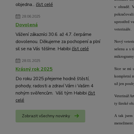
objedna...
číst celé
v ohradě. 
pokračovali
28.06.2025
uprostřed v
Dovolená
veterináře.
Vážení zákazníci 30.6. až 4.7. čerpáme
dovolenou. Děkujeme za pochopení a plní
Nový veteri
sil se na Vás těšíme. Habibi
číst celé
selenu a s 
mikrogramy!
28.01.2025
Krásný rok 2025
Sice se mi 
kompletní m
Do roku 2025 přejeme hodně štěstí,
už jen pouh
pohody, radosti a zdraví Vám i Vašim 4
nohým svěřencům. Váš tým Habibi
číst
Veterinář Ar
celé
ty široké o
Zobrazit všechny novinky
A tak jsem
menežment 