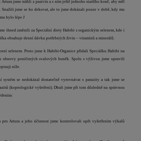
Artura jsme stáhli z pastvin a s ním ještě jednoho staršího koně, aby měl
. Snažili jsme se ho dekovat, ale to jsme dokázali pouze v době, kdy mu
mu bylo lépe J
sme ihned změnili za Speciální diety Habibi s organickým selenem, kde i
rálka obsahuje denní dávku potřebných živin – vitamínů a minerálů.
obení selenem. Proto jsme k Habibi-Organice přidali Speciálku Habibi na
ru obnovy poničených svalových buněk. Spolu s výživou jsme upravili
pisuji níže.
í systém se nedokázal dostatečně vyrovnávat s parazity a tak jsme se
azitů (koprologické vyšetření). Dbali jsme při tom důsledně na správnou
etřením:
 pro Artura a jeho účinnost jsme kontrolovali opět vyšetřením výkalů