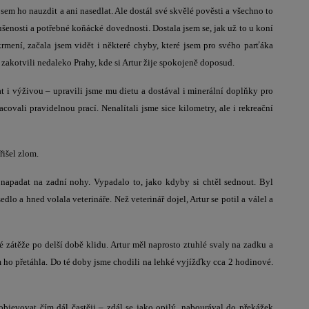
em ho nauzdit a ani nasedlat. Ale dostál své skvělé pověsti a všechno to
kušenosti a potřebné koňácké dovednosti. Dostala jsem se, jak už to u koní
mení, začala jsem vidět i některé chyby, které jsem pro svého parťáka
zakotvili nedaleko Prahy, kde si Artur žije spokojeně doposud.
t i výživou – upravili jsme mu dietu a dostával i minerální doplňky pro
ovali pravidelnou prací. Nenalítali jsme sice kilometry, ale i rekreační
řišel zlom.
r napadat na zadní nohy. Vypadalo to, jako kdyby si chtěl sednout. Byl
dlo a hned volala veterináře. Než veterinář dojel, Artur se potil a válel a
zátěže po delší době klidu. Artur měl naprosto ztuhlé svaly na zadku a
 ho přetáhla. Do té doby jsme chodili na lehké vyjížďky cca 2 hodinové.
objevovat čím dál častěji – zdál se jako opilý, nabourával do překážek