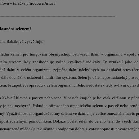
řová – tulačka přírodou a Artur J
---------------------------------------------------------------------------------------------
vlastně se selenem?
na Babáková vysvětluje:
kladní kámen pro fungování obranyschopnosti všech tkání v organizmu – spolu s
čním stresem, kdy zneškodňuje volné kyslíkové radikály. Ty vznikají jako o
ní tkání v celém organizmu, zejména tkání náchylných na oxidační stres (červe
a dále dochází k oslabení imunitního systému. Selen je dále nepostradatelný pro re
tém. Je zapotřebí opravdu v celém organizmu. Jeho nedostatek tedy ovlivní oprav
získávají hlavně z pastvy nebo sena. V našich krajích je ho však většinou v půd
 je pak nezbytné. Pokud je přirozeného organického selenu v pastvě nebo seně 
čný. Využitelnost anorganické formy selenu ve tkáních je velice omezená a navíc p
nepostradatelným pomocníkem. Dokáže poslat selen do celého těla, do všech tkán
ě nenarozené mládě (je tak účinnou podporou dobré životaschopnosti novorozených