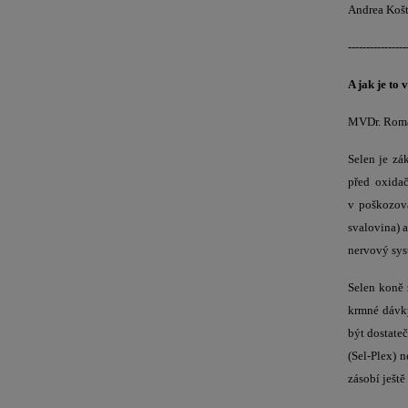
Andrea Koští
----------------
A jak je to 
MVDr. Roma
Selen je zá
před oxida
v poškozová
svalovina) 
nervový sys
Selen koně 
krmné dávky
být dostate
(Sel-Plex) 
zásobí ješt