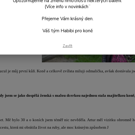
Upozorňujeme na změnu hmotnosti některých balení.
(Více info v novinkách¨
Přejeme Vám krásný den.
Váš tým Habibi pro koně
Zavřít
ucul je můj první kůň. Koně a celkově zvířata miluji odmalička, avšak dostávala j
kdy jsem se jako dospělá ženská s malou dcerkou najednou stala majitelkou ko
et. Mě bylo 30 a o koních jsem téměř nic nevěděla. Artur měl vizitku ohromně 
cestu, která mi obrátila život na ruby, ale moc krásným způsobem J