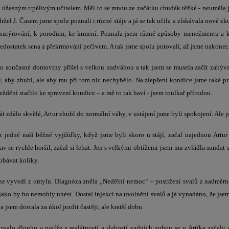
l úžasným trpělivým učitelem. Měl to se mnou ze začátku chudák těžké - neuměla js
žel J. Časem jsme spolu poznali i různé stáje a já se tak učila a získávala nové z
 kurýrování, k porodům, ke krmení. Poznala jsem různé způsoby menežmentu a kr
nedostatek sena a překrmování pečivem. A tak jsme spolu putovali, až jsme nakonec 
ho současné domoviny přišel s velkou nadváhou a tak jsem se musela začít zabýva
, aby zhubl, ale aby mu při tom nic nechybělo. Na zlepšení kondice jsme také prac
eždění stačilo ke spravení kondice – a mě to tak baví - jsem toulkař přírodou.
át zdálo skvělé, Artur zhubl do normální váhy, v ustájení jsme byli spokojení. Ale p
z jedné naší běžné vyjížďky, když jsme byli skoro u stájí, začal najednou Artu
av se rychle horšil, začal si lehat. Jen s velkými obtížemi jsem mu zvládla sundat se
 obávat koliky.
ne vyvedl z omylu. Diagnóza zněla „Nedělní nemoc“ – postižení svalů z nadměrné 
jako by ho nemohly unést. Dostal injekci na uvolnění svalů a já vynadáno, že jsem
jsem dostala za úkol jezdit častěji, ale kratší dobu.
rvalo dlouho a potíže s malátností a slabostí zadních nohou se u Artíka začaly 