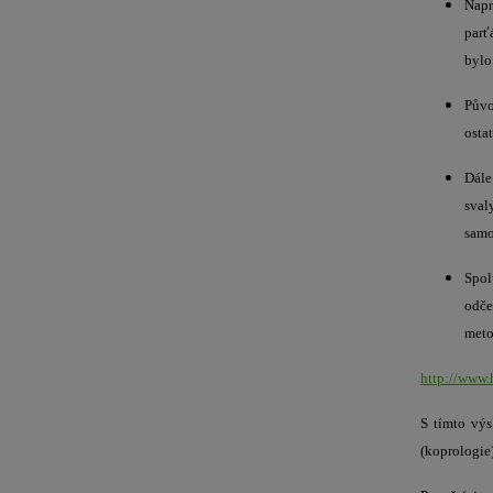
Napr
parť
bylo
Půvo
osta
Dále
sval
samo
Spol
odče
meto
http://www.
S tímto výs
(koprologie)