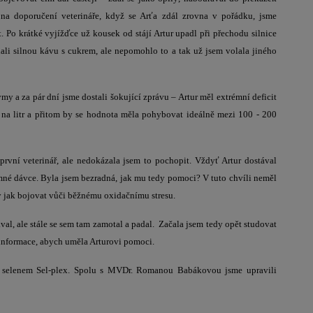
na doporučení veterináře, když se Arťa zdál zrovna v pořádku, jsme
. Po krátké vyjížďce už kousek od stájí Artur upadl při přechodu silnice
ali silnou kávu s cukrem, ale nepomohlo to a tak už jsem volala jiného
y a za pár dní jsme dostali šokující zprávu – Artur měl extrémní deficit
 na litr a přitom by se hodnota měla pohybovat ideálně mezi 100 - 200
l první veterinář, ale nedokázala jsem to pochopit. Vždyť Artur dostával
mné dávce. Byla jsem bezradná, jak mu tedy pomoci? V tuto chvíli neměl
ly jak bojovat vůči běžnému oxidačnímu stresu.
ával, ale stále se sem tam zamotal a padal. Začala jsem tedy opět studovat
informace, abych uměla Arturovi pomoci.
ým selenem Sel-plex. Spolu s MVDr. Romanou Babákovou jsme upravili