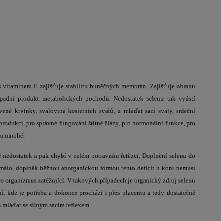
 vitamínem E zajišťuje stabilitu buněčných membrán. Zajišťuje obranu
dpadní produkt metabolických pochodů. Nedostatek selenu tak vyústí
né krvinky, svalovina kosterních svalů, u mláďat sací svaly, srdeční
produkci, pro správné fungování štítné žlázy, pro hormonální funkce, pro
du mnohé.
ě nedostatek a pak chybí v celém potravním řetězci. Doplnění selenu do
málo, doplněk běžnou anorganickou formou tento deficit u koní nemusí
ro organizmus zatěžující. V takových případech je organický zdroj selenu
í, kde je potřeba a dokonce prochází i přes placentu a tedy dostatečně
 mláďat se silným sacím reflexem.