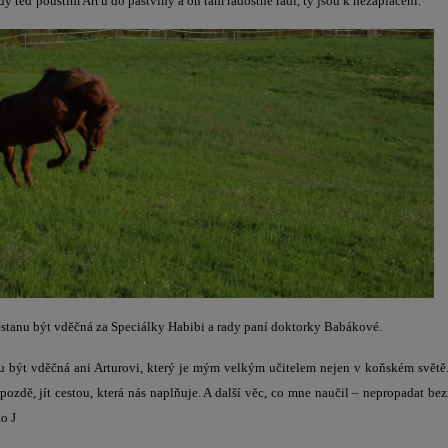
dy teď pouštím Arťu do pastviny a on tam radostně řádí, ty jsou k nezaplacení.
stanu být vděčná za Speciálky Habibi a rady paní doktorky Babákové.
u být vděčná ani Arturovi, který je mým velkým učitelem nejen v koňském světě.
pozdě, jít cestou, která nás naplňuje. A další věc, co mne naučil – nepropadat bez
o J