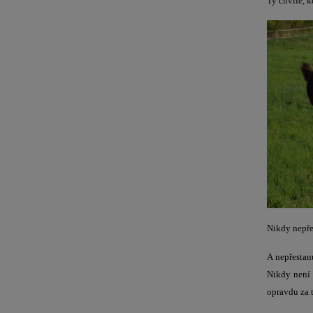
Ty chvíle, k
Nikdy nepře
A nepřestan
Nikdy není 
opravdu za t