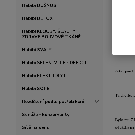
Habibi DUŠNOST
Habibi DETOX
Habibi KLOUBY, ŠLACHY,
ZDRAVÉ POJIVOVÉ TKÁNĚ
Habibi SVALY
Habibi SELEN, VIT.E - DEFICIT
Artur, pan H
Habibi ELEKTROLYT
Habibi SORB
Ta chvíle, 
Rozdělení podle potřeb koní
Senáže - konzervanty
Bylo mu 7 l
Sítě na seno
odvážila na 