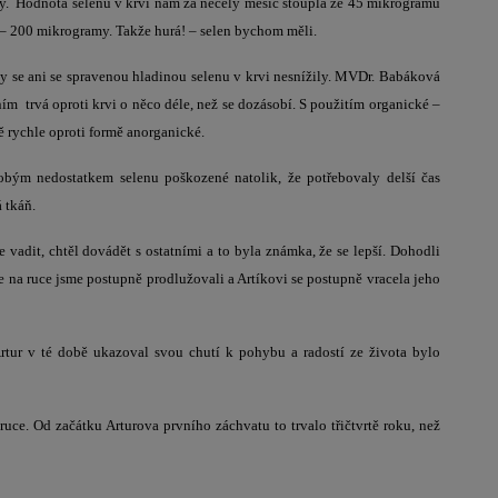
ry. Hodnota selenu v krvi nám za necelý měsíc stoupla ze 45 mikrogramů
– 200 mikrogramy. Takže hurá! – selen bychom měli.
my se ani se spravenou hladinou selenu v krvi nesnížily. MVDr. Babáková
ím trvá oproti krvi o něco déle, než se dozásobí. S použitím organické –
ě rychle oproti formě anorganické.
dobým nedostatkem selenu poškozené natolik, že potřebovaly delší čas
 tkáň.
 vadit, chtěl dovádět s ostatními a to byla známka, že se lepší. Dohodli
 na ruce jsme postupně prodlužovali a Artíkovi se postupně vracela jeho
tur v té době ukazoval svou chutí k pohybu a radostí ze života bylo
ruce. Od začátku Arturova prvního záchvatu to trvalo třičtvrtě roku, než