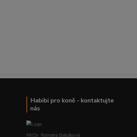
Habibi pro koně - kontaktujte
nás
MVDr. Romana Babáková