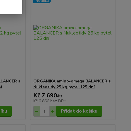
Novinka
ALANCER s
ORGANIKA amino-omega BALANCER s
ní
Nukleotidy 25 kg pytel 125 dní
Kč 7 690
/
ks
Kč 6 866
bez DPH
šíku
Přidat do košíku