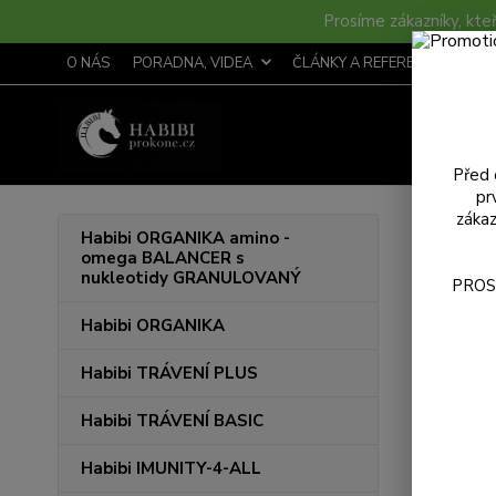
Prosíme zákazníky, kteř
O NÁS
PORADNA, VIDEA
ČLÁNKY A REFERENCE
S
Před 
pr
zákaz
Úvod
R
Habibi ORGANIKA amino -
omega BALANCER s
Podl
nukleotidy GRANULOVANÝ
PROS
Habibi ORGANIKA
Nejnově
Habibi TRÁVENÍ PLUS
Zobrazuji 
Habibi TRÁVENÍ BASIC
Habibi IMUNITY-4-ALL
Novinka