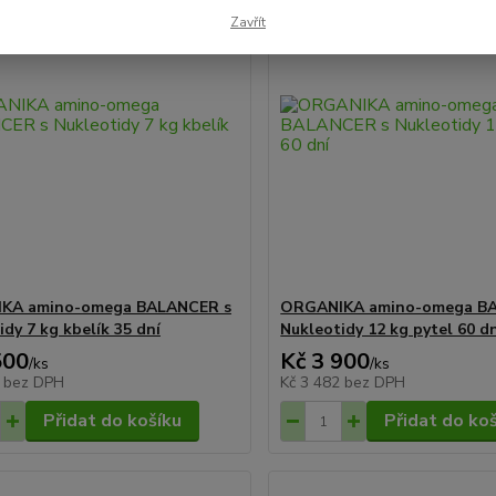
Novinka
Zavřít
KA amino-omega BALANCER s
ORGANIKA amino-omega B
idy 7 kg kbelík 35 dní
Nukleotidy 12 kg pytel 60 d
500
Kč 3 900
/
ks
/
ks
2
bez DPH
Kč 3 482
bez DPH
Přidat do košíku
Přidat do ko