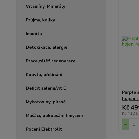
Vitamíny, Minerály
Průjmy, koliky
Imunita
Detoxikace, alergie
Práce,zátěž,regenerace
Kopyta, přelínání
Deficit selenu/vit E
Purple 
hojení 
Mykotoxiny, plísně
Kč 49
Kč 412
b
Mušáci, pokousání hmyzem
Pocení Elektrolit