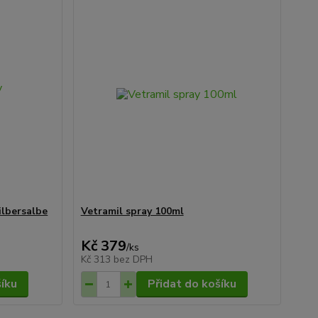
ilbersalbe
Vetramil spray 100ml
Kč 379
/
ks
Kč 313
bez DPH
šíku
Přidat do košíku