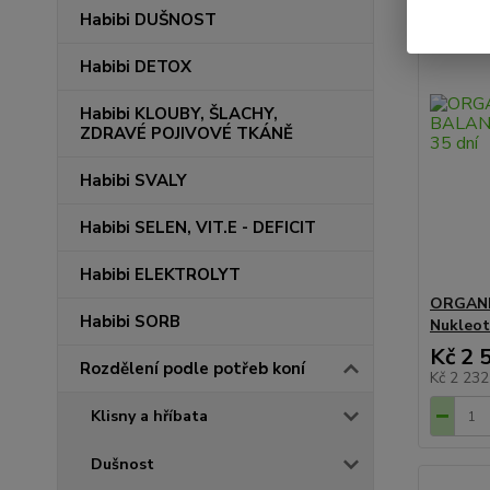
Habibi DUŠNOST
Habibi DETOX
Habibi KLOUBY, ŠLACHY,
ZDRAVÉ POJIVOVÉ TKÁNĚ
Habibi SVALY
Habibi SELEN, VIT.E - DEFICIT
Habibi ELEKTROLYT
ORGANI
Habibi SORB
Nukleot
Kč 2 
Rozdělení podle potřeb koní
Kč 2 23
Klisny a hříbata
Dušnost