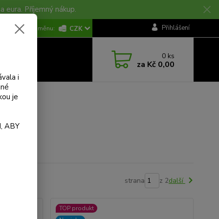
na eura. Příjemný nákup.
KONTAKTY
Přihlášení
CZK
0
ks
za
Kč 0,00
vala i
ané
kou je
, ABY
strana
z 2
další
TOP produkt