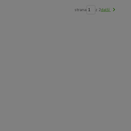
strana
z 2
další