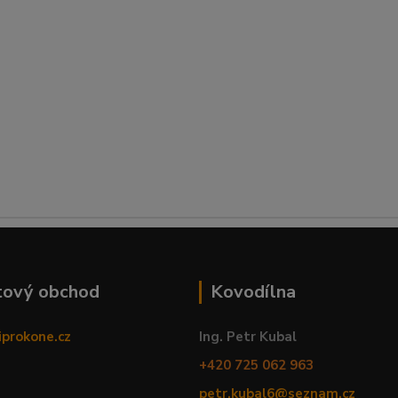
tový obchod
Kovodílna
iprokone.cz
Ing. Petr Kubal
+420 725 062 963
petr.kubal6@seznam.cz