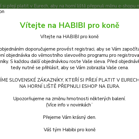
í si přejí platit v Eurech, aby na horní liště přepnuli měnu e-shopu 
TÁJ HABIBI
KOŇSKÉ EXPEDICE
PODMÍNKY A DOKUMENTY
Vítejte na HABIBI pro koně
Vítejte na HABIBI pro koně
Hledat
objednáním doporučujeme provést registraci, aby se Vám započítá
vní objednávka do věrnostního slevového programu pro registrov
níky. S každou další objednávkou roste Vaše sleva. Před objednáv
ozdělení podle potřeb koní
Podlomy, povrchová poranění
tedy nutné se přihlásit, aby se Vám zobrazila Vaše cena.
omy, povrchová poranění
ÍME SLOVENSKÉ ZÁKAZNÍKY, KTEŘÍ SI PŘEJÍ PLATIT V EURECH
NA HORNÍ LIŠTĚ PŘEPNULI ESHOP NA EURA.
jší
Nejlevnější
Nejdražší
Upozorňujeme na změnu hmotnosti některých balení.
(Více info v novinkách¨
1-6 z 11
Přejeme Vám krásný den.
Váš tým Habibi pro koně
TOP produkt