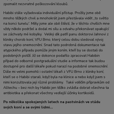
zpomalit nezvratné poškozování kloubů.
Habibi stále vyžadovala individuální přístup. Prožily jsme obě
mnoho těžkých chvil a mnohokrát jsem přestávala vidět „to světlo
na konci tunelu“. Měly jsme ale obě štěstí, že v těchto chvílích mne
vždy někdo podržel a dodal mi sílu a odvahu překonávat opakující
se záchvaty mé kobylky. Veliký dík patří panu doktorovi Jahnovi z
kliniky chorob koní, VFU Brno, který celou dobu sledoval vývoj
stavu jejího onemocnění. Snad tato podrobná dokumentace tak
atypického případu pomůže jiným koním, kteří by se dostali do
podobných potíží. Již se dokonce podařilo zpracovat Habibin
případ do odborné postgraduální studie a informace tak budou
dostupné pro další lékaře pokud narazí na podobné onemocnění.
Dále mi velmi pomohli i ostatní lékaři z VFU Brno z kliniky koní,
kteří se o Habibi starali, když byla na klinice a nebo když jsem s
nimi konzultovala její různé problémy. Také vděčím přípravkům od
Alltechu – bez nich by Habibi jen těžko zvládla dobrat všechna ta
antibiotika a překonat všechny vedlejší účinky kortikoidů.
Po několika spokojených letech na pastvinách ve stádu
svých koní a se svými lidmi...