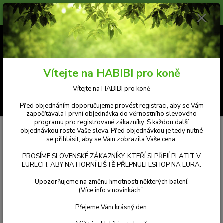
Prosíme zákazníky, kteří si přejí platit v Eurech, aby na horní liště přepnuli
měnu e-shopu na eura. Příjemný nákup.
0
ks
CZK
za
Kč 0,00
Menu
Vítejte na HABIBI pro koně
Vítejte na HABIBI pro koně
Hledat
Před objednáním doporučujeme provést registraci, aby se Vám
započítávala i první objednávka do věrnostního slevového
programu pro registrované zákazníky. S každou další
Úvod
STÁJ HABIBI
Habibi - arabská klisna
objednávkou roste Vaše sleva. Před objednávkou je tedy nutné
se přihlásit, aby se Vám zobrazila Vaše cena.
HABIBI
PROSÍME SLOVENSKÉ ZÁKAZNÍKY, KTEŘÍ SI PŘEJÍ PLATIT V
EURECH, ABY NA HORNÍ LIŠTĚ PŘEPNULI ESHOP NA EURA.
Upozorňujeme na změnu hmotnosti některých balení.
(Více info v novinkách¨
https://www.habibiprokone.cz/PRIBEH-HABIBI-a1_16.htm
Přejeme Vám krásný den.
Habibi, mladá plnokrevná arabská klisna, těžce onemocněla rok