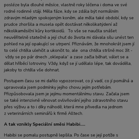
posléze byla dlouhé měsíce, vlastně roky léčena i doma ve své
rodné rodinné stáji. Měla fáze, kdy se zdála být normálním
zdravým mladým spokojeným koněm, ale měla také období, kdy se
prudce zhoršila a musela opět dostávat několikatýdení až
několikaměsíční kůry kortikoidů. To vše se naučila snášet
neuvěřitelně statečně a její chuť do života mi dávala sílu unést ten
pohled na její opakující se utrpení. Přiznávám, že mnohokrát jsem jí
to celé chtěla ulehčit a ukončit to, ale ona chtěla stršně moc žít -
vždy se po pár dnech „oklepala“ a zase začla běhat, válet se a
dělat hříběcí lotroviny. Vždy, když se jí udělalo lépe, tak dováděla,
jakoby to chtěla vše dohnat.
Postupem času se mi dařilo vypozorovat, co jí vadí, co jí pomáhá a
upravovala jsem podmínky jejího chovu jejím potřebám.
Přizpůsobovala jsem je jejímu momentálnímu stavu. Začala jsem
se také intenzivně věnovat ovlivňování jejího zdravotního stavu
přes výživu a to i díky náhodě, která mne přivedla na jednom
z veterinárních seminářů k firmě Alltech.
A tak vznikly Speciální směsi Habibi....
Habibi se pomalu postupně lepšila. Po čase se její potíže s