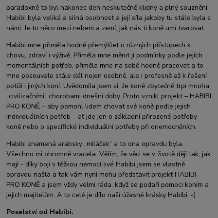
paradoxně to byl nakonec den neskutečně klidný a plný souznění.
Habibi byla veliká a silná osobnost a její síla jakoby tu stále byla s
námi. Je to něco mezi nebem a zemí, jak nás ti koně umí tvarovat.
Habibi mne přiměla hodně přemýšlet o různých přístupech k
chovu, zdraví i výživě. Přiměla mne měnit jí podmínky podle jejích
momentálních potřeb, přiměla mne na sobě hodně pracovat a to
mne posouvalo stále dál nejen osobně, ale i profesně až k řešení
potíží i jiných koní. Uvědomila jsem si, že koně zbytečně trpí mnoha
„civilizačními“ chorobami dnešní doby. Proto vznikl projekt – HABIBI
PRO KONĚ – aby pomohl lidem chovat své koně podle jejich
individuálních potřeb – ať jde jen o základní přirozené potřeby
koně nebo o specifické individuální potřeby při onemocněních.
Habibi znamená arabsky „miláček“ a to ona opravdu byla.
Všechno mi ohromně vracela. Věřím, že věci se v životě dějí tak, jak
mají - díky boji s těžkou nemocí své Habibi jsem se vlastně
opravdu našla a tak vám nyní mohu představit projekt HABIBI
PRO KONĚ a jsem vždy velmi ráda, když se podaří pomoci koním a
jejich majitelům. A to celé je dílo naší úžasné krásky Habibi :-)
Poselství od Habibi: