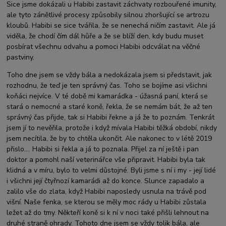
Sice jsme dokázali u Habibi zastavit záchvaty rozbouřené imunity,
ale tyto zánětlivé procesy způsobily silnou zhoršující se artrozu
kloubů. Habibi se sice tvářila, že se nenechá ničím zastavit. Ale já
viděla, že chodí čím dál hůře a že se blíží den, kdy budu muset
posbírat všechnu odvahu a pomoci Habibi odcválat na věčné
pastviny.
Toho dne jsem se vždy bála a nedokázala jsem si představit, jak
rozhodnu, že teď je ten správný čas. Toho se bojíme asi všichni
koňáci nejvíce. V té době mi kamarádka - úžasná paní, která se
stará o nemocné a staré koně, řekla, že se nemám bát, že až ten
správný čas přijde, tak si Habibi řekne a já že to poznám. Tenkrát
jsem jí to nevěřila, protože i když mívala Habibi těžká období, nikdy
jsem necítila, že by to chtěla ukončit. Ale nakonec to v létě 2019
přislo.... Habibi si řekla a já to poznala. Přijel za ní ještě i pan
doktor a pomohl naší veterinářce vše připravit. Habibi byla tak
klidná a v míru, bylo to velmi důstojné. Byli jsme s ní i my - její lidé
i všichni její čtyřnozí kamarádi až do konce. Slunce zapadalo a
zalilo vše do zlata, když Habibi naposledy usnula na trávě pod
višní. Naše fenka, se kterou se měly moc rády u Habibi zůstala
ležet až do tmy. Někteří koně si k ní v noci také přišli lehnout na
druhé straně ohrady. Tohoto dne jsem se vždy tolik bála, ale