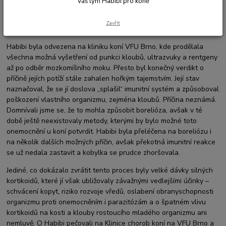
Váš tým Habibi pro koně
po svém narození. Příznaky onemocnění a reakce (nebo spíše
nereakce) na jakoukoliv terapii byly záhadou pro terénní
Zavřít
veterináře.
Habibi byla odvezena na kliniku koní VFU Brno, kde prodělala
všechna možná vyšetření od punkci kloubů, ultrazvuky a rentgeny
až po odběr mozkomíšního moku. Přesto byl konečný verdikt o
příčině jejích potíží stále zahalen hořkým tajemstvím. Její stav
naznačoval, že se jí doslova „splašil“ imunitní systém a způsoboval
poškození vlastního organizmu, zejména kloubů. Příčina neznámá.
Domnívali jsme se, že to mohla způsobit borelióza, avšak v té
době ještě neexistovaly metody, kterými by bylo možné toto
onemocnění u koní potvrdit. Habibi byla přeléčena na boreliózu i
na několik dalších možných příčin, avšak překotná imunitní reakce
se už nedala zastavit a kobylka se prudce zhoršovala.
Jediné, co dokázalo zvrátit tento proces byly velké dávky silných
kortikoidů, které jí však ubližovaly závažnými vedlejšími účinky –
schvácení kopyt, riziko rozvoje vředů, oslabení obranyschopnosti
organizmu proti onemocněním i parazitózám a o špatném vlivu
kortikoidů na kosti a klouby rostoucího mladého organizmu ani
nemluvě. O Habibi pečovali na Klinice chorob koní na VFU Brno a