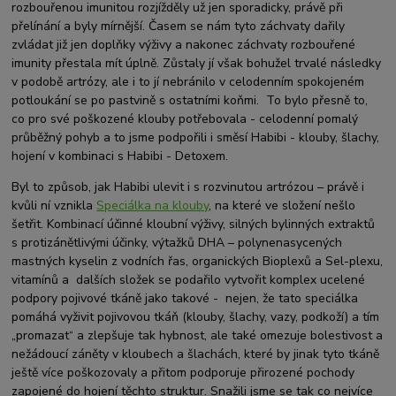
rozbouřenou imunitou rozjížděly už jen sporadicky, právě při
přelínání a byly mírnější. Časem se nám tyto záchvaty dařily
zvládat již jen doplňky výživy a nakonec záchvaty rozbouřené
imunity přestala mít úplně. Zůstaly jí však bohužel trvalé následky
v podobě artrózy, ale i to jí nebránilo v celodenním spokojeném
potloukání se po pastvině s ostatními koňmi. To bylo přesně to,
co pro své poškozené klouby potřebovala - celodenní pomalý
průběžný pohyb a to jsme podpořili i směsí Habibi - klouby, šlachy,
hojení v kombinaci s Habibi - Detoxem.
Byl to způsob, jak Habibi ulevit i s rozvinutou artrózou – právě i
kvůli ní vznikla
Speciálka na klouby
, na které ve složení nešlo
šetřit. Kombinací účinné kloubní výživy, silných bylinných extraktů
s protizánětlivými účinky, výtažků DHA – polynenasycených
mastných kyselin z vodních řas, organických Bioplexů a Sel-plexu,
vitamínů a dalších složek se podařilo vytvořit komplex ucelené
podpory pojivové tkáně jako takové - nejen, že tato speciálka
pomáhá vyživit pojivovou tkáň (klouby, šlachy, vazy, podkoží) a tím
„promazat“ a zlepšuje tak hybnost, ale také omezuje bolestivost a
nežádoucí záněty v kloubech a šlachách, které by jinak tyto tkáně
ještě více poškozovaly a přitom podporuje přirozené pochody
zapojené do hojení těchto struktur. Snažili jsme se tak co nejvíce