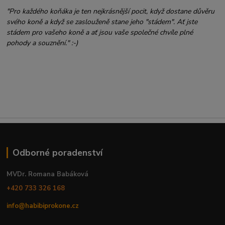
"Pro každého koňáka je ten nejkrásnější pocit, když dostane důvěru
svého koně a když se zaslouženě stane jeho "stádem". Ať jste
stádem pro vašeho koně a ať jsou vaše společné chvíle plné
pohody a souznění." :-)
Odborné poradenství
MVDr. Romana Babáková
+420 733 326 168
info@habibiprokone.cz