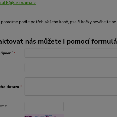
ubal6@seznam.cz
poradíme podle potřeb Vašeho koně, psa či kočky neváhejte se 
ktovat nás můžete i pomocí formulá
příjmení
*
eho dotazu
*
xt z
*