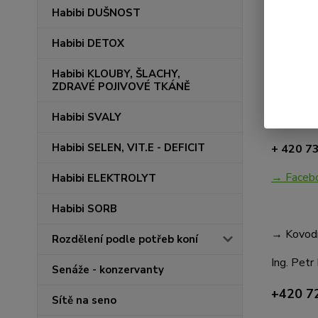
www.habi
Habibi DUŠNOST
Habibi DETOX
→ Kontakt
Habibi KLOUBY, ŠLACHY,
ZDRAVÉ POJIVOVÉ TKÁNĚ
MVDr. R
Habibi SVALY
info@ha
Habibi SELEN, VIT.E - DEFICIT
+ 420 7
→ Faceb
Habibi ELEKTROLYT
Habibi SORB
→ Kovodíl
Rozdělení podle potřeb koní
Ing. Petr
Senáže - konzervanty
+420 7
Sítě na seno