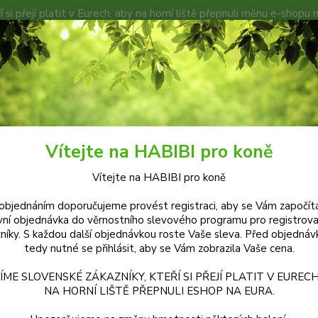
í si přejí platit v Eurech, aby na horní liště přepnuli měnu e-shopu 
TÁJ HABIBI
KOŇSKÉ EXPEDICE
PODMÍNKY A DOKUMENTY
Hledat
KONTAKTY
Vítejte na HABIBI pro koně
Vítejte na HABIBI pro koně
aktní informace
objednáním doporučujeme provést registraci, aby se Vám započítá
ční údaje, osobní odběr zásilek:
vní objednávka do věrnostního slevového programu pro registrov
níky. S každou další objednávkou roste Vaše sleva. Před objednáv
ro
kone.cz
, MVDr. Romana Babáková
tedy nutné se přihlásit, aby se Vám zobrazila Vaše cena.
 48, 67923 p. Lomnice
ÍME SLOVENSKÉ ZÁKAZNÍKY, KTEŘÍ SI PŘEJÍ PLATIT V EURECH
NA HORNÍ LIŠTĚ PŘEPNULI ESHOP NA EURA.
53904