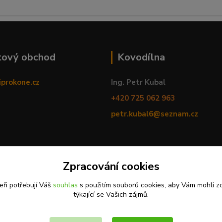
tový obchod
Kovodílna
iprokone.cz
Ing. Petr Kubal
+420 725 062 963
petr.kubal6@seznam.cz
Zpracování cookies
eři potřebují Váš
souhlas
s použitím souborů cookies, aby Vám mohli z
týkající se Vašich zájmů.