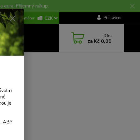
na eura. Příjemný nákup.
KONTAKTY
Přihlášení
CZK
0
ks
za
Kč 0,00
vala i
ané
kou je
, ABY