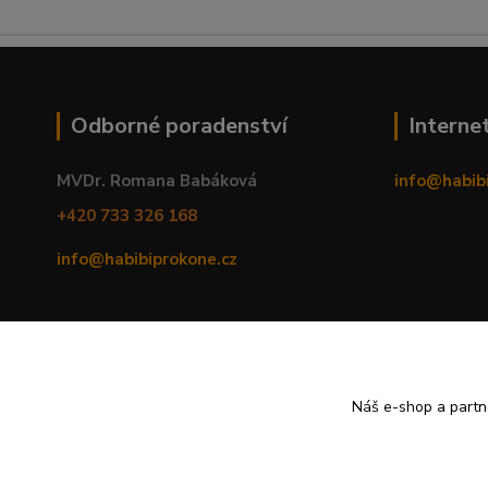
Odborné poradenství
Interne
MVDr. Romana Babáková
info@habib
+420 733 326 168
info@habibiprokone.cz
Náš e-shop a partn