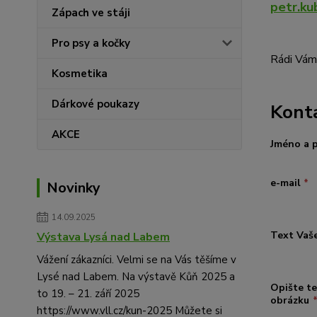
petr.k
Zápach ve stáji
Pro psy a kočky
Rádi Vám 
Kosmetika
Dárkové poukazy
Konta
AKCE
Jméno a 
e-mail
*
Novinky
14.09.2025
Text Vaš
Výstava Lysá nad Labem
Vážení zákazníci. Velmi se na Vás těšíme v
Lysé nad Labem. Na výstavě Kůň 2025 a
Opište te
to 19. – 21. září 2025
obrázku
https://www.vll.cz/kun-2025 Můžete si