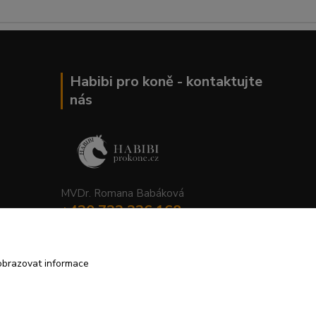
Habibi pro koně - kontaktujte
nás
MVDr. Romana Babáková
+420 733 326 168
info@habibiprokone.cz
obrazovat informace