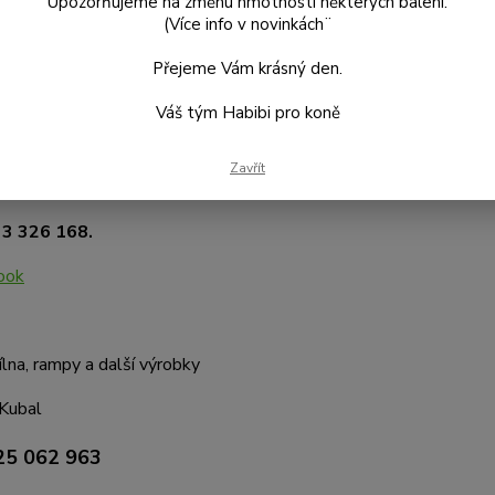
Upozorňujeme na změnu hmotnosti některých balení.
biprokone.cz
(Více info v novinkách¨
Přejeme Vám krásný den.
ní údaje, poradenství:
Váš tým Habibi pro koně
omana Babáková
Zavřít
bibiprokone.cz
33 326 168.
ook
na, rampy a další výrobky
 Kubal
25 062 963