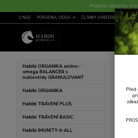
Prosíme zákazníky, kteř
O NÁS
PORADNA, VIDEA
ČLÁNKY A REFERENCE
S
Úvod
Habibi ORGANIKA amino -
omega BALANCER s
nukleotidy GRANULOVANÝ
Kont
Před 
Habibi ORGANIKA
→ Faktura
pr
zákaz
Habibi TRÁVENÍ PLUS
Habibi p
Rohozec
Habibi TRÁVENÍ BASIC
PROS
IČ: 705
Habibi IMUNITY-4-ALL