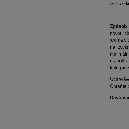
Antioxid
Způsob 
novou ch
aroma ví
na zvykn
minimáln
granulí 
kategorie
Uchováve
Chraňte 
Dávková