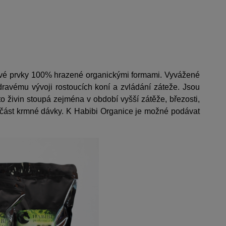
ové prvky 100% hrazené organickými formami. Vyvážené
dravému vývoji rostoucích koní a zvládání záteže. Jsou
chto živin stoupá zejména v období vyšší zátěže, březosti,
učást krmné dávky. K Habibi Organice je možné podávat