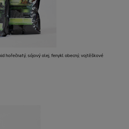
xid ho
ř
ečnatý
, sójový olej
,
fenykl obecný, vojtěš
kové
ík 3,1 %.