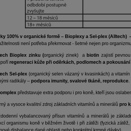
ky 100% v organické formě – Bioplexy a Sel-plex (Alltech) 
žitelnosti není potřeba překrmovat - šetrné nejen pro organizmus,
tech Bioplex zinku (
organický zinek) a
biotin
zajistí pevno
poří
regeneraci kůže při oděrkách, podlomech a pokousán
tech Sel-plex
(organický selen vázaný v kvasinkách) a vitamí
nými radikály –
podpora imunity, svalové tkáně, reprodukce
.
komplex
představuje extra podporu i pro koně, kteří jsou oslab
rný a vysoce kvalitní zdroj základních vitamínů a minerálů
pro 
dodenní vybalancovaný přísun vitamínů a minerálů je zákla
kcí organismu koně v běžném životě i při zátěži (fyzická zátěž, 
inové disbalance dané oblasti nebo konkrétní krmné dávky).