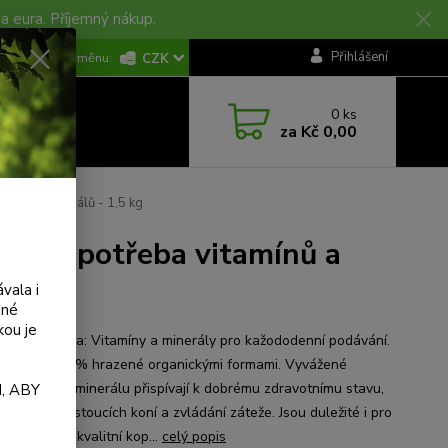
na eura. Příjemný nákup.
KONTAKTY
Přihlášení
CZK
0
ks
za
Kč 0,00
ínů a minerálů - 1,5 kg
enní potřeba vitamínů a
vala i
ané
kou je
teristika: Vitamíny a minerály pro kažododenní podávání.
é prvky 100% hrazené organickými formami. Vyvážené
 vitamínu a minerálu přispívají k dobrému zdravotnímu stavu,
, ABY
u vývoji rostoucích koní a zvládání záteže. Jsou duležité i pro
 kůži, srst i kvalitní kop...
celý popis