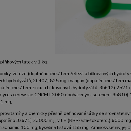
plňkových látek v 1 kg:
prvky:
železo (doplněno chelátem železa
a bílkovinných hydrol
ných hydrolyzátů, 3b407
)
825
mg, mangan (doplněn chelátem m
oplněn chelátem zinku
a bílkovinných hydrolyzátů, 3b612) 252
1
m
myces cerevisiae CNCM I-3060 obohacenými selenem,
3b810
)
51 mg
;
 provitamíny a chemicky přesně definované látky se srovnateln
oplněno 3a671) 23
000 m.j., vit.E (RRR
-alfa-tokoferol) 60
00 mg,
niacinamid
100
mg, kyselina listová
155
mg,
Aminokyseliny, jejic