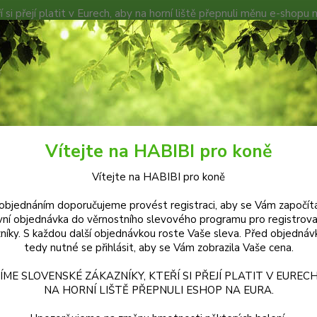
í si přejí platit v Eurech, aby na horní liště přepnuli měnu e-shopu 
TÁJ HABIBI
KOŇSKÉ EXPEDICE
PODMÍNKY A DOKUMENTY
Hledat
Habibi ORGANIKA
Habibi ORGANIKA - vybalancovaná denní potřeba vitam
Vítejte na HABIBI pro koně
bi ORGANIKA - vybalancovaná d
Vítejte na HABIBI pro koně
rálů - 1,5 kg
objednáním doporučujeme provést registraci, aby se Vám započítá
vní objednávka do věrnostního slevového programu pro registrov
níky. S každou další objednávkou roste Vaše sleva. Před objednáv
Charak
tedy nutné se přihlásit, aby se Vám zobrazila Vaše cena.
Stopov
poměry
ÍME SLOVENSKÉ ZÁKAZNÍKY, KTEŘÍ SI PŘEJÍ PLATIT V EURECH
NA HORNÍ LIŠTĚ PŘEPNULI ESHOP NA EURA.
zdravém
zdravou