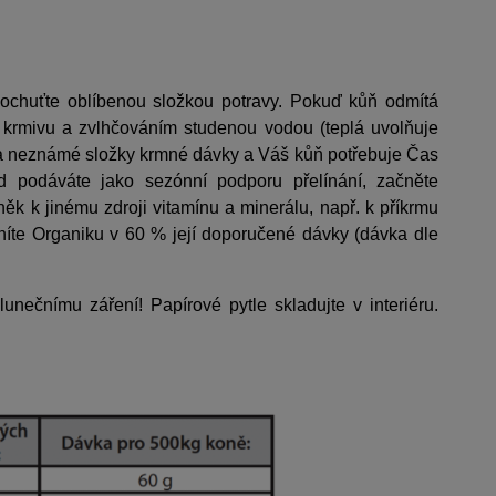
dochuťte oblíbenou složkou potravy. Pokuď kůň odmítá
krmivu a zvlhčováním studenou vodou (teplá uvolňuje
 na neznámé složky krmné dávky a Váš kůň potřebuje Čas
 podáváte jako sezónní podporu přelínání, začněte
k k jinému zdroji vitamínu a minerálu, např. k příkrmu
níte Organiku v 60 % její doporučené dávky (dávka dle
nečnímu záření! Papírové pytle skladujte v interiéru.