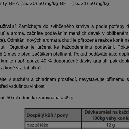
anty
:
BHA (1b320) 50 mg/kg, BHT (1b321) 50 mg/kg
užívání
: Zamíchejte do zvlhčeného krmiva a podle potřeby 
uť a aroma, začněte podáváním menších dávek v oblíbeném 
ce). Odmítání nových aromat a chutí je přirozená reakce koně
utí. Organika je určená ke každodennímu podávání. Pokud
ě 1 mesíc před začátkem přelínání. Pokud podáváte jako doplně
a krmíte např. pouze 40 % doporučené dávky granulí, pak dopl
 a koně viz. tabulka).
jte v suchém a chladném prostředí, nevystavujte přímému slu
před vzdušnou vlhkostí.
ní
:
50 ml odměrka zarovnaná = 45 g.