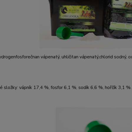
ydrogenfosforečnan vápenatý,
uhličitan vápenatý,
chlorid sodný,
o
é složky:
vápník 17
,4
%, fosfor
6,1
%, sodík
6,6
%, hořč