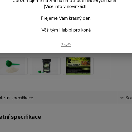
Upozorňujeme na změnu hmotnosti některých balení.
(Více info v novinkách¨
Přejeme Vám krásný den.
Kč
Váš tým Habibi pro koně
Kč 
Zavřít
Číslo p
etní specifikace
Sou
tní specifikace