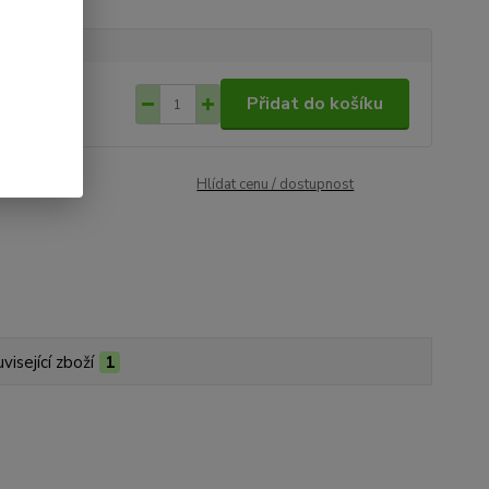
 430
/
ks
Přidat do košíku
384
bez DPH
roduktu:
035
Hlídat cenu / dostupnost
visející zboží
1