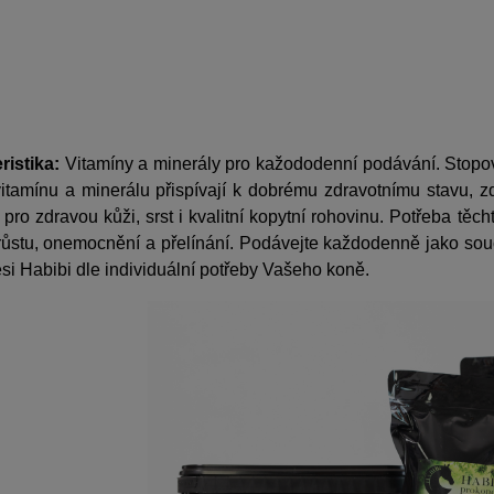
ristika:
Vitamíny a minerály pro kažododenní podávání. Stop
itamínu a minerálu přispívají k dobrému zdravotnímu stavu, z
i pro zdravou kůži, srst i kvalitní kopytní rohovinu. Potřeba tě
 růstu, onemocnění a přelínání. Podávejte každodenně jako so
si Habibi dle individuální potřeby Vašeho koně.