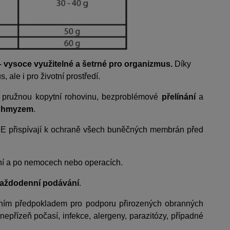
– vysoce využitelné a šetrné pro organizmus.
Díky
 ale i pro životní prostředí.
u pružnou kopytní rohovinu, bezproblémové
přelínání
a
í hmyzem
.
n E přispívají k ochraně všech buněčných membrán před
ení a po nemocech nebo operacích.
každodenní podávání
.
dním předpokladem pro podporu přirozených obranných
nepřízeň počasí, infekce, alergeny, parazitózy, případné