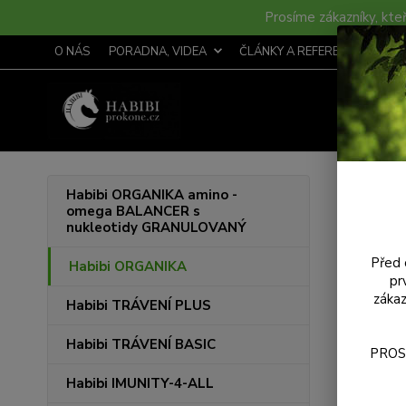
Prosíme zákazníky, kteř
O NÁS
PORADNA, VIDEA
ČLÁNKY A REFERENCE
S
Úvod
Habibi ORGANIKA amino -
omega BALANCER s
Habi
nukleotidy GRANULOVANÝ
mine
Před 
Habibi ORGANIKA
pr
zákaz
Habibi TRÁVENÍ PLUS
Habibi TRÁVENÍ BASIC
PROS
Habibi IMUNITY-4-ALL