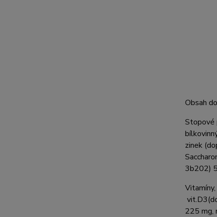
Obsah do
Stopové 
bílkovin
zinek (d
Saccharo
3b202
) 
Vitamíny,
vit.D
3
(
d
225
mg, 