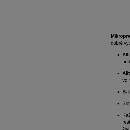
Mikroprv
dobré vyu
All
pod
All
vol
B-
Šet
Kaž
rea
živ