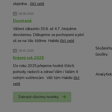
objedna...
číst celé
28.06.2025
Dovolená
Vážení zákazníci 30.6. až 4.7. čerpáme
dovolenou. Děkujeme za pochopení a plní
sil se na Vás těšíme. Habibi
číst celé
S
ložení
:
h
28.01.2025
úsušky
.
Krásný rok 2025
Do roku 2025 přejeme hodně štěstí,
pohody, radosti a zdraví Vám i Vašim 4
Analytick
nohým svěřencům. Váš tým Habibi
číst
celé
Zobrazit všechny novinky