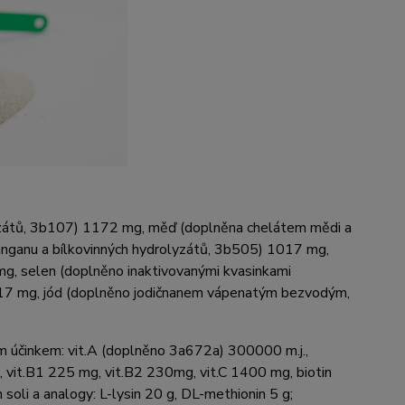
yzátů, 3b107) 117
2 mg, měď (doplněna chelátem mědi
a
anganu
a
bílkovinných hydrolyzátů, 3b505) 1017
mg,
g, selen (doplněno
inaktivovanými kvas
inkami
17
mg
, jód (d
oplněno jodičnanem vápenatým bezvodým
,
ým účinkem:
vit.A
(
doplněno 3a672a
)
3
000
00 m.j.,
 vit.B
1
2
25
mg, vit.B
2
2
30
mg, vit.C
1400 mg, biotin
h soli a analogy:
L-
lysin 20 g,
DL
-
methionin 5 g;