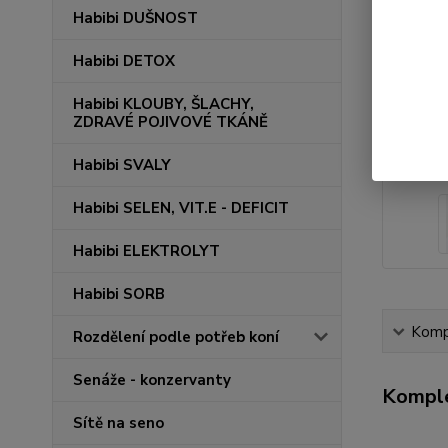
Habibi DUŠNOST
Habibi DETOX
Habibi KLOUBY, ŠLACHY,
ZDRAVÉ POJIVOVÉ TKÁNĚ
Habibi SVALY
Habibi SELEN, VIT.E - DEFICIT
Habibi ELEKTROLYT
Habibi SORB
Kompl
Rozdělení podle potřeb koní
Senáže - konzervanty
Komple
Sítě na seno