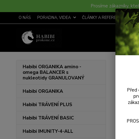
Prosíme zákazníky, kteř
O NÁS
PORADNA, VIDEA
ČLÁNKY A REFERENCE
S
Úvod
H
Habibi ORGANIKA amino -
omega BALANCER s
Habi
nukleotidy GRANULOVANÝ
Před 
Habibi ORGANIKA
pr
zákaz
Habibi TRÁVENÍ PLUS
Habibi TRÁVENÍ BASIC
PROS
Habibi IMUNITY-4-ALL