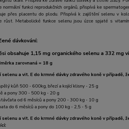
tegritu tkání. Přispívá ke zdravé funkci slinivky a štítné žlázy. 
e normální funkci reprodukčních orgánů, přispívá ke spermatog
uje přes placentu do plodu. Přispívá k zajištění selenu v kol
e růst. Metabolické funkce selenu jsou úzce spjaté s vitamí
)
ené dávkování:
si obsahuje 1,15 mg organického selenu a 332 mg vit
dměrka zarovnaná = 18 g
 selenu a vit. E do krmné dávky zdravého koně v případě, ž
pělý kůň 500 - 600kg, březí a kojící klisny - 25 g
ě a pony 300 - 500 kg - 20 g
távčata od 6 měsíců a pony 200 - 300 kg - 10 g
bata do 6 měsíců a pony do 100 kg - 2,5 - 5 g
 selenu a vit. E do krmné dávky zdravého koně v případě, že
cí: