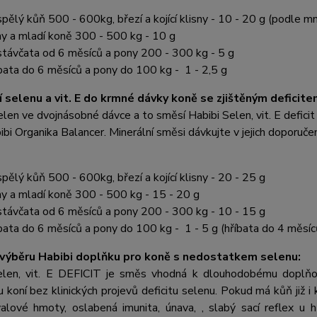
pělý kůň 500 - 600kg, březí a kojící klisny - 10 - 20 g (podle mn
y a mladí koně 300 - 500 kg - 10 g
távčata od 6 měsíců a pony 200 - 300 kg - 5 g
bata do 6 měsíců a pony do 100 kg - 1 - 2,5 g
 selenu a vit. E do krmné dávky koně se zjištěným deficite
elen ve dvojnásobné dávce a to směsí Habibi Selen, vit. E defici
bi Organika Balancer. Minerální směsi dávkujte v jejich doporučené
pělý kůň 500 - 600kg, březí a kojící klisny - 20 - 25 g
y a mladí koně 300 - 500 kg - 15 - 20 g
távčata od 6 měsíců a pony 200 - 300 kg - 10 - 15 g
bata do 6 měsíců a pony do 100 kg - 1 - 5 g (hříbata do 4 měsíců
výběru Habibi doplňku pro koně s nedostatkem selenu:
elen, vit. E DEFICIT je směs vhodná k dlouhodobému doplňová
 koní bez klinických projevů deficitu selenu. Pokud má kůň již i
alové hmoty, oslabená imunita, únava, , slabý sací reflex u h