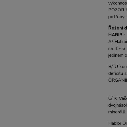
výkonnost
POZOR !!!
potřeby. 
Řešení d
HABIBI:
A/ Habib
na 4 - 6
jediném d
B/ U koní
deficitu
ORGANIKU 
C/ K Vaš
dvojnáso
minerálů.
Habibi O