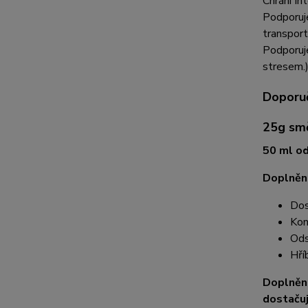
Chrání in
Podporuj
transport
Podporuj
stresem.
Doporuč
25g smě
50 ml o
Doplnění
Dos
Kon
Ods
Hří
Doplnění
dostačují