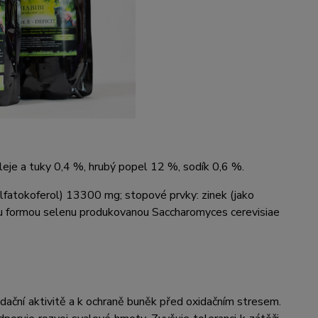
leje a tuky 0,4 %, hrubý popel 12 %, sodík 0,6 %.
 alfatokoferol) 13300 mg; stopové prvky: zinek (jako
ou formou selenu produkovanou Saccharomyces cerevisiae
dační aktivitě a k ochraně buněk před oxidačním stresem.