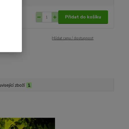
 1 050
/
ks
Přidat do košíku
938
bez DPH
roduktu:
103
Hlídat cenu / dostupnost
visející zboží
1