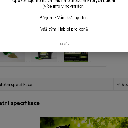
Upozorňujeme na změnu hmotnosti některých balení.
(Více info v novinkách¨
Kč
Přejeme Vám krásný den.
Kč 
Váš tým Habibi pro koně
Číslo p
Zavřít
etní specifikace
Sou
tní specifikace