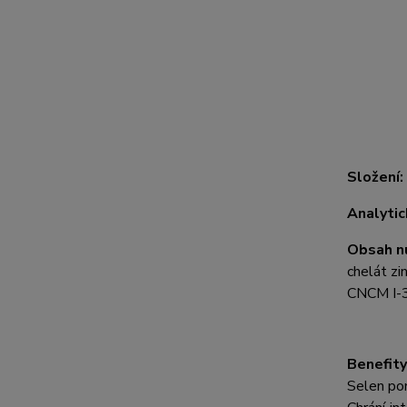
Složení:
Analytic
Obsah nu
chelát zi
CNCM I-
Benefit
Selen pom