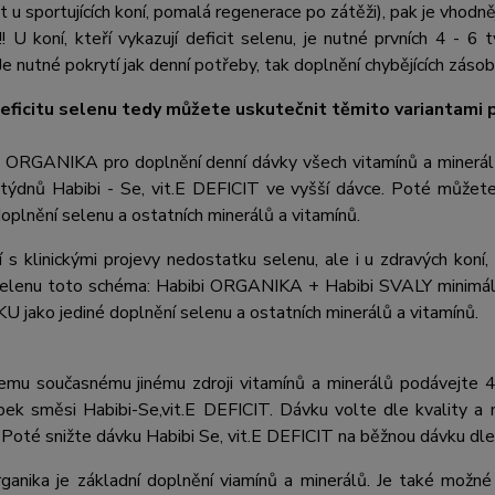
 u sportujících koní, pomalá regenerace po zátěži), pak je vhodn
 U koní, kteří vykazují deficit selenu, je nutné prvních 4 - 
Je nutné pokrytí jak denní potřeby, tak doplnění chybějících zásob !
eficitu selenu tedy můžete uskutečnit těmito variantami
i ORGANIKA pro doplnění denní dávky všech vitamínů a minerál
 týdnů Habibi - Se, vit.E DEFICIT ve vyšší dávce. Poté můžet
oplnění selenu a ostatních minerálů a vitamínů.
 s klinickými projevy nedostatku selenu, ale i u zdravých koní
 selenu toto schéma: Habibi ORGANIKA + Habibi SVALY minimáln
jako jediné doplnění selenu a ostatních minerálů a vitamínů.
emu současnému jinému zdroji vitamínů a minerálů podávejte 4 
bek směsi Habibi-Se,vit.E DEFICIT. Dávku volte dle kvality a
 Poté snižte dávku Habibi Se, vit.E DEFICIT na běžnou dávku d
rganika je základní doplnění viamínů a minerálů. Je také možné