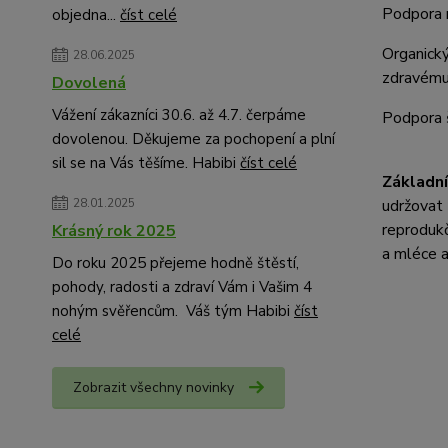
Podpora n
objedna...
číst celé
Organick
28.06.2025
zdravému
Dovolená
Vážení zákazníci 30.6. až 4.7. čerpáme
Podpora š
dovolenou. Děkujeme za pochopení a plní
sil se na Vás těšíme. Habibi
číst celé
Základní
udržovat 
28.01.2025
reprodukč
Krásný rok 2025
a mléce a
Do roku 2025 přejeme hodně štěstí,
pohody, radosti a zdraví Vám i Vašim 4
nohým svěřencům. Váš tým Habibi
číst
celé
Zobrazit všechny novinky