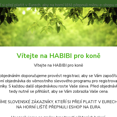
í si přejí platit v Eurech, aby na horní liště přepnuli měnu e-shopu 
TÁJ HABIBI
KOŇSKÉ EXPEDICE
PODMÍNKY A DOKUMENTY
Hledat
abibi SELEN, VIT.E - DEFICIT
Habibi SELEN, VIT.E - DEFICIT 2,5 kg
Vítejte na HABIBI pro koně
bi SELEN, VIT.E - DEFICIT 2,5 k
Vítejte na HABIBI pro koně
objednáním doporučujeme provést registraci, aby se Vám započítá
Doplňk
vní objednávka do věrnostního slevového programu pro registrov
Vyrobe
níky. S každou další objednávkou roste Vaše sleva. Před objednáv
tedy nutné se přihlásit, aby se Vám zobrazila Vaše cena.
Podpor
reprod
ÍME SLOVENSKÉ ZÁKAZNÍKY, KTEŘÍ SI PŘEJÍ PLATIT V EURECH
plex p
NA HORNÍ LIŠTĚ PŘEPNULI ESHOP NA EURA.