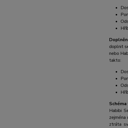
Dos
Pon
Ods
Hří
Doplnění
doplnit s
nebo Habi
takto:
Dos
Pon
Ods
Hří
Schéma 
Habibi S
zejména u
ztráta sv