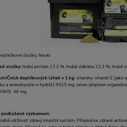
vojteškové úsušky, fenykl
ké složky:
hrubý protein 17,3 %, hrubá vláknina 22,3 %, hrubé o
triČních doplňkových látek v 1 kg
: vitamíny: vitamín E (jako
nku a aminokyselin n-hydrát) 9015 mg, selen (doplnen organick
3060) 46 mg.
y podložené výzkumem:
áhá udržovat zdravý imunitní systém. Přispívá ke zdravé antioxi