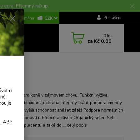
na eura. Příjemný nákup.
KONTAKTY
Přihlášení
CZK
0
ks
za
Kč 0,00
g
vala i
ové krmivo pro koně v zájmovém chovu. Funkční výživa.
ané
no v ČR. Antioxidant, ochrana integrity tkání, podpora imunity
kou je
a svaloviny, vyšší schopnost snášet zátěž Podpora normálních
ukčních schopností u hřebců a klisen Organický selen Sel -
, ABY
řechází přes placentu a také do ...
celý popis