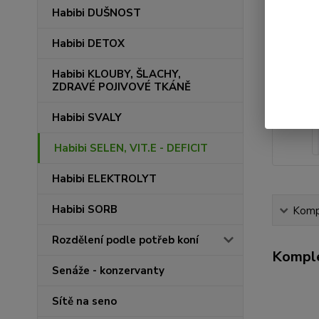
Habibi DUŠNOST
Habibi DETOX
Habibi KLOUBY, ŠLACHY,
ZDRAVÉ POJIVOVÉ TKÁNĚ
Habibi SVALY
Habibi SELEN, VIT.E - DEFICIT
Habibi ELEKTROLYT
Habibi SORB
Kompl
Rozdělení podle potřeb koní
Komple
Senáže - konzervanty
Sítě na seno