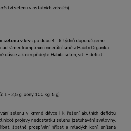
ožství selenu v ostatních zdrojích)
m selenu v krvi:
po dobu 4 - 6 týdnů doporučujeme
t nad rámec komplexní minerální směsi Habibi Organika
 dávce a k nim přidejte Habibi selen, vit. E deficit
: 1 - 2,5 g, pony 100 kg: 5 g)
ní selenu v krmné dávce i k řešení akutních deficitů
 klinické projevy nedostatku selenu (zatuhávání svaloviny,
říbat, špatné prospívání hříbat a mladých koní, snížená