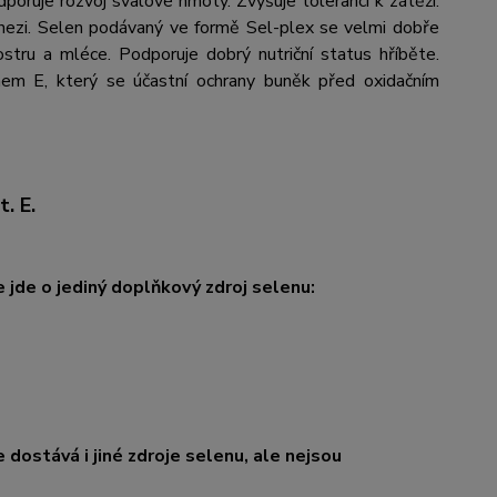
Podporuje rozvoj svalové hmoty. Zvyšuje toleranci k zátěži.
enezi. Selen podávaný ve formě Sel-plex se velmi dobře
ostru a mléce. Podporuje dobrý nutriční status hříběte.
nem E, který se účastní ochrany buněk před oxidačním
. E.
e jde o jediný doplňkový zdroj selenu:
 dostává i jiné zdroje selenu, ale nejsou