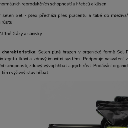
ormálních reprodukčních schopností u hřebců a klisen
ý selen Sel - plex přechází přes placentu a také do mleziva
 růstu
títné žlázy a slinivky
 charakteristika
: Selen plně hrazen v organické formě Sel-P
integritu tkání a zdravý imunitní systém.. Podporuje nasvalení
ní schopnosti, zdravý vývoj hříbat a jejich růst. Podávání organ
 tím i výživný stav hříbat.