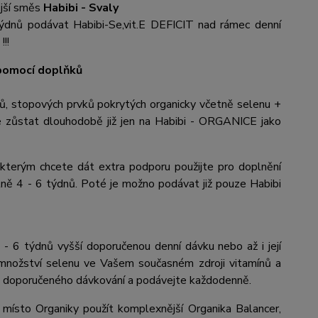
ější směs
Habibi - Svaly
6 týdnů podávat Habibi-Se,vit.E DEFICIT nad rámec denní
!!
 pomocí doplňků
ů, stopových prvků pokrytých organicky včetně selenu +
e zůstat dlouhodobě již jen na Habibi - ORGANICE jako
, kterým chcete dát extra podporu použijte pro doplnění
ě 4 - 6 týdnů. Poté je možno podávat již pouze Habibi
- 6 týdnů vyšší doporučenou denní dávku nebo až i její
 množství selenu ve Vašem současném zdroji vitamínů a
le doporučeného dávkování a podávejte každodenně.
 místo Organiky použít komplexnější Organika Balancer,