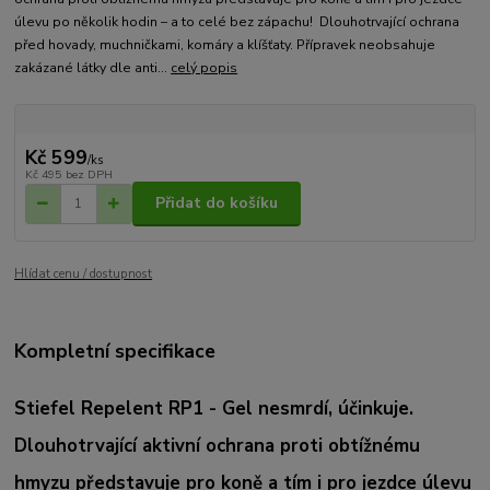
úlevu po několik hodin – a to celé bez zápachu! Dlouhotrvající ochrana
před hovady, muchničkami, komáry a klíšťaty. Přípravek neobsahuje
zakázané látky dle anti...
celý popis
Kč 599
/
ks
Kč 495
bez DPH
Přidat do košíku
Hlídat cenu / dostupnost
Kompletní specifikace
Stiefel Repelent RP1 - Gel nesmrdí, účinkuje.
Dlouhotrvající aktivní ochrana proti obtížnému
hmyzu představuje pro koně a tím i pro jezdce úlevu