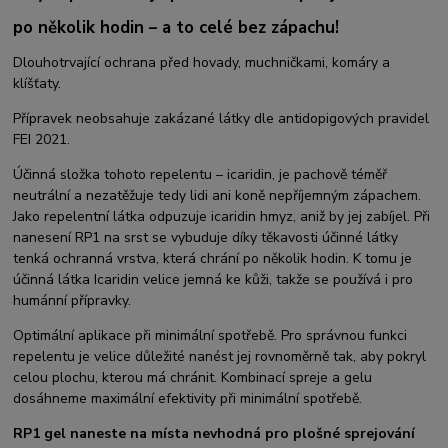
po několik hodin – a to celé bez zápachu!
Dlouhotrvající ochrana před hovady, muchničkami, komáry a
klíšťaty.
Přípravek neobsahuje zakázané látky dle antidopigových pravidel
FEI 2021.
Účinná složka tohoto repelentu – icaridin, je pachově téměř
neutrální a nezatěžuje tedy lidi ani koně nepříjemným zápachem.
Jako repelentní látka odpuzuje icaridin hmyz, aniž by jej zabíjel. Při
nanesení RP1 na srst se vybuduje díky těkavosti účinné látky
tenká ochranná vrstva, která chrání po několik hodin. K tomu je
účinná látka Icaridin velice jemná ke kůži, takže se používá i pro
humánní přípravky.
Optimální aplikace při minimální spotřebě. Pro správnou funkci
repelentu je velice důležité nanést jej rovnoměrně tak, aby pokryl
celou plochu, kterou má chránit. Kombinací spreje a gelu
dosáhneme maximální efektivity při minimální spotřebě.
RP1 gel naneste na místa nevhodná pro plošné sprejování