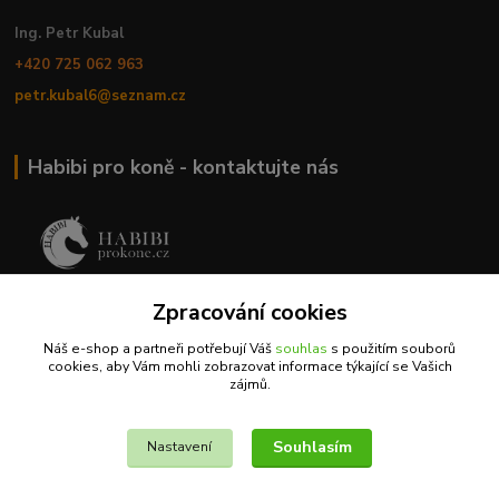
Ing. Petr Kubal
+420 725 062 963
petr.kubal6@seznam.cz
Habibi pro koně - kontaktujte nás
MVDr. Romana Babáková
Zpracování cookies
+420 733 326 168
Náš e-shop a partneři potřebují Váš
souhlas
s použitím souborů
cookies, aby Vám mohli zobrazovat informace týkající se Vašich
info@habibiprokone.cz
zájmů.
Souhlasím
Nastavení