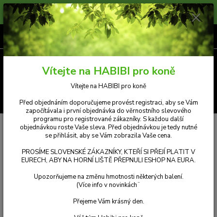
Prosíme zákazníky, kteří si přejí platit v Eurech, aby na horní liště přepnuli
měnu e-shopu na eura. Příjemný nákup.
0
ks
CZK
za
Kč 0,00
Menu
Vítejte na HABIBI pro koně
Vítejte na HABIBI pro koně
Hledat
Před objednáním doporučujeme provést registraci, aby se Vám
započítávala i první objednávka do věrnostního slevového
programu pro registrované zákazníky. S každou další
Úvod
Kosmetika
Repelent RP1 - Gel (500 ml)
objednávkou roste Vaše sleva. Před objednávkou je tedy nutné
se přihlásit, aby se Vám zobrazila Vaše cena.
Repelent RP1 - Gel (500 ml)
PROSÍME SLOVENSKÉ ZÁKAZNÍKY, KTEŘÍ SI PŘEJÍ PLATIT V
EURECH, ABY NA HORNÍ LIŠTĚ PŘEPNULI ESHOP NA EURA.
Upozorňujeme na změnu hmotnosti některých balení.
(Více info v novinkách¨
Přejeme Vám krásný den.