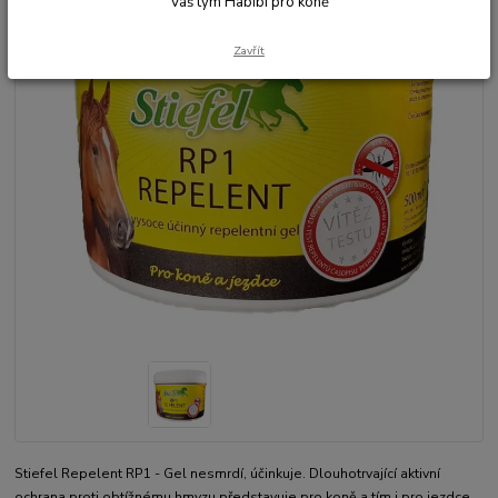
Váš tým Habibi pro koně
Zavřít
Stiefel Repelent RP1 - Gel nesmrdí, účinkuje. Dlouhotrvající aktivní
ochrana proti obtížnému hmyzu představuje pro koně a tím i pro jezdce