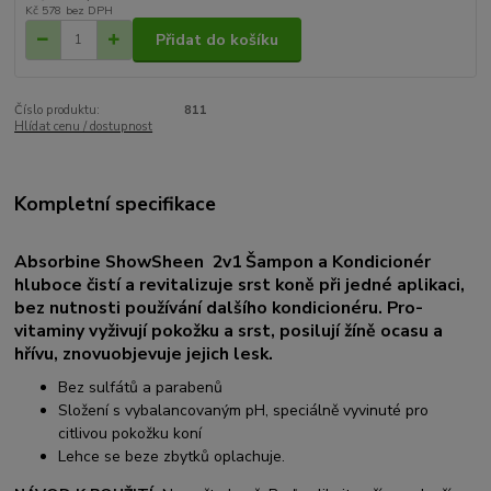
Kč 578
bez DPH
Přidat do košíku
Číslo produktu:
811
Hlídat cenu / dostupnost
Kompletní specifikace
Absorbine ShowSheen 2v1 Šampon a Kondicionér
hluboce čistí a revitalizuje srst koně při jedné aplikaci,
bez nutnosti používání dalšího kondicionéru. Pro-
vitaminy vyživují pokožku a srst, posilují žíně ocasu a
hřívu, znovuobjevuje jejich lesk.
Bez sulfátů a parabenů
Složení s vybalancovaným pH, speciálně vyvinuté pro
citlivou pokožku koní
Lehce se beze zbytků oplachuje.