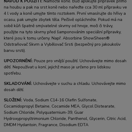
NÁVOD K POUŽITÍ:
Namočte koně. Buď aplikujte přípravek přímo
na houbu a pak na srst koně nebo nařeďte cca 30 ml přípravku ve
4 l vody a koně umyjte tímto roztokem. První vmasírujte do hřívy a
ocasu, pak umyjte zbytek těla. Pečlivě opláchněte. Pokud má na
sobě kůň špatně smývatelné skvrny od hnoje, moči či trávy,
použijte na tyto skvrny před šamponováním speciální přípravky,
které jsou k tomu určeny. Např. Absorbine ShowSheen®
Odstraňovač Skvrn a Vybělovač Srsti (bezpečný pro jakoukoliv
barvu srsti).
UPOZORNĚNÍ:
Pouze pro vnější použití. Uchovávejte mimo dosah
dětí. Nepoužívat u koní, jejichž maso je určeno pro lidskou
spotřebu.
SKLADOVÁNÍ:
Uchovávejte v suchu a chladu. Uchovávejte mimo
dosah dětí.
SLOŽENÍ:
Voda, Sodium C14-16 Olefin Sulfonate,
Cocamidopropyl Betaine, Cocamide MEA, Glycol Distearate,
Sodium Chloride, Polyquaternium-39, Guar
Hydroxypropyltrimonium Chloride, Panthenol, Glycerin, Citric Acid,
DMDM Hydantoin, Fragrance, Disodium EDTA