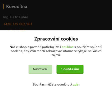
Kovodílna
Ing. Petr Kubal
+420 725 062 963
petr.kubal6@seznam.cz
Zpracování cookies
Habibi pro koně - kontaktujte nás
Náš e-shop a partneři potřebují Váš
souhlas
s použitím souborů
cookies, aby Vám mohli zobrazovat informace týkající se Vašich
zájmů.
Souhlasím
Nastavení
MVDr. Romana Babáková
+420 733 326 168
Souhlas můžete odmítnout
zde
.
info@habibiprokone.cz