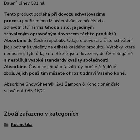
Balení: láhev 591 ml
Tento produkt podléhá
při dovozu schvalovacímu
procesu
podřízenému Ministerstvům zemědělství a
zdravotnictví.
Firma Ghoda s.r.o. je
jediným
schváleným oprávněným dovozcem těchto produktů
Absorbine
do České republiky. Údaje o dovozci a číslo schválení
jsou povinně uváděny na etiketě každého produktu. Výrobky, které
neobsahují tyto údaje na etiketě, jsou dovezeny do ČR nelegálně
a
nesplňují vysoké standardy kvality společnosti
Absorbine.
Často se jedná o falzifikáty, prošlé či ředěné
zboží.
Jejich použitím můžete ohrozit zdraví Vašeho koně.
Absorbine ShowSheen® 2v1 Šampon & Kondicionér číslo
schválení: 085-16/C
Zboží zařazeno v kategoriích
Kosmetika