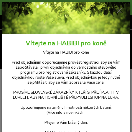
Prosíme zákazníky, kteří si přejí platit v Eurech, aby na horní liště přepnuli
měnu e-shopu na eura. Příjemný nákup.
0
ks
CZK
za
Kč 0,00
Menu
Vítejte na HABIBI pro koně
Vítejte na HABIBI pro koně
Hledat
Před objednáním doporučujeme provést registraci, aby se Vám
započítávala i první objednávka do věrnostního slevového
programu pro registrované zákazníky. S každou další
Úvod
Kosmetika
Šampón a kondicionér pro koně Absorbine ShowSheen
objednávkou roste Vaše sleva. Před objednávkou je tedy nutné
dva v jednom
se přihlásit, aby se Vám zobrazila Vaše cena.
Šampón a kondicionér pro koně
PROSÍME SLOVENSKÉ ZÁKAZNÍKY, KTEŘÍ SI PŘEJÍ PLATIT V
EURECH, ABY NA HORNÍ LIŠTĚ PŘEPNULI ESHOP NA EURA.
Absorbine ShowSheen dva v
Upozorňujeme na změnu hmotnosti některých balení.
jednom
(Více info v novinkách¨
Přejeme Vám krásný den.