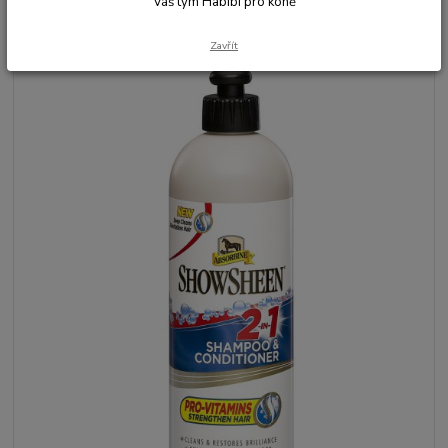
Váš tým Habibi pro koně
Zavřít