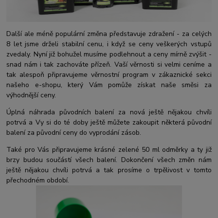
Další ale méně populární změna představuje zdražení - za celých
8 let jsme drželi stabilní cenu, i když se ceny veškerých vstupů
zvedaly. Nyní již bohužel musíme podlehnout a ceny mírně zvýšit -
snad nám i tak zachováte přízeň. Vaší věrnosti si velmi ceníme a
tak alespoň připravujeme věrnostní program v zákaznické sekci
našeho e-shopu, který Vám pomůže získat naše směsi za
výhodnější ceny.
Úplná náhrada původních balení za nová ještě nějakou chvíli
potrvá a Vy si do té doby ještě můžete zakoupit některá původní
balení za původní ceny do vyprodání zásob.
Také pro Vás připravujeme krásné zelené 50 ml odměrky a ty již
brzy budou součástí všech balení. Dokončení všech změn nám
ještě nějakou chvíli potrvá a tak prosíme o trpělivost v tomto
přechodném období.