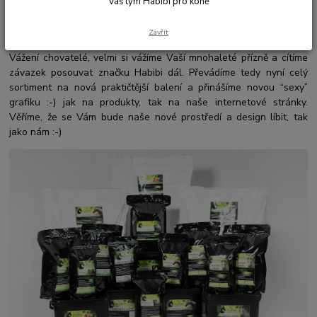
Váš tým Habibi pro koně
Děláme si radost a Vám také :-) … Nač čekat na kulatiny :-)
Zavřít
Vážení chovatelé, velmi si vážíme Vaší mnohaleté přízně a cítíme
závazek posouvat značku Habibi dál. Převádíme tedy nyní celý
sortiment na nová praktičtější balení a přinášíme novou “sexy”
grafiku :-) jak na produkty, tak na naše internetové stránky.
Věříme, že se Vám bude naše nové prostředí a design líbit, tak
jako nám :-)