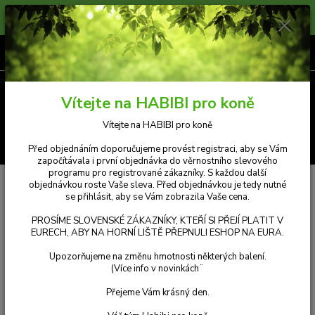
Prosíme zákazníky, kteří si přejí platit v Eurech, aby na horní liště přepnuli
měnu e-shopu na eura. Příjemný nákup.
0
ks
CZK
za
Kč 0,00
Menu
Vítejte na HABIBI pro koně
Vítejte na HABIBI pro koně
Hledat
Před objednáním doporučujeme provést registraci, aby se Vám
započítávala i první objednávka do věrnostního slevového
programu pro registrované zákazníky. S každou další
Úvod
Novinky
Novinky pro léto 2020 k výročí 8 let od vzniku značky
objednávkou roste Vaše sleva. Před objednávkou je tedy nutné
Habibi!
se přihlásit, aby se Vám zobrazila Vaše cena.
PROSÍME SLOVENSKÉ ZÁKAZNÍKY, KTEŘÍ SI PŘEJÍ PLATIT V
Novinky pro léto 2020 k výročí 8
EURECH, ABY NA HORNÍ LIŠTĚ PŘEPNULI ESHOP NA EURA.
let od vzniku značky Habibi!
Upozorňujeme na změnu hmotnosti některých balení.
(Více info v novinkách¨
10.08.2020
Přejeme Vám krásný den.