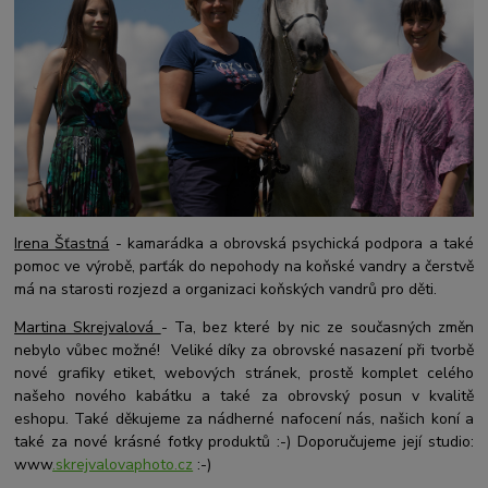
Irena Šťastná
- kamarádka a obrovská psychická podpora a také
pomoc ve výrobě, parťák
do nepohody na koňské vandry a čerstvě
má na starosti rozjezd a organizaci koňských vandrů pro děti.
Martina Skrejvalová
- Ta, bez které by nic ze současných změn
nebylo vůbec možné! Veliké díky za obrovské nasazení při tvorbě
nové grafiky etiket, webových stránek, prostě komplet celého
našeho nového kabátku a t
aké za obrovský posun v kvalitě
eshopu. Také děkujeme za nádherné nafocení nás, našich koní a
také za nové krásné fotky produktů :-) Doporučujeme její studio:
www
.skrejvalovaphoto.cz
:-)