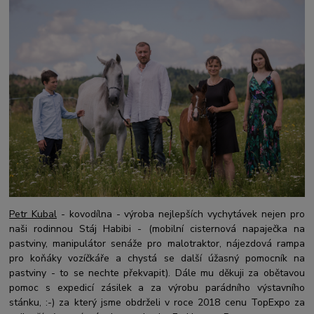
Petr Kubal
- kovodílna - výroba nejlepších vychytávek nejen pro
naši rodinnou Stáj Habibi - (mobilní cisternová napaječka na
pastviny, manipulátor senáže pro malotraktor, nájezdová rampa
pro koňáky vozíčkáře a chystá se další úžasný pomocník na
pastviny - to se nechte překvapit). Dále mu děkuji za obětavou
pomoc s expedicí zásilek a
za výrobu parádního výstavního
stánku, :-) za který jsme obdrželi v roce 2018 cenu TopExpo za