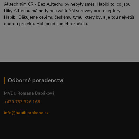
Alltech tým ČR
- Bez Alltechu by nebyly směsi Habibi to, co jsou.
Díky Alltechu máme ty nejkvalitnější suroviny pro receptury
Habibi. Děkujeme celému českému týmu, který byl a je tou největší
oporou projektu Habibi od samého začátku.
Odborné poradenství
MVDr. Romana Babáková
+420 733 326 168
info@habibiprokone.cz