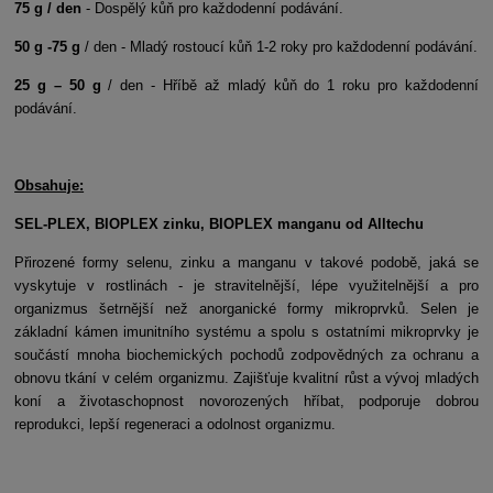
75 g / den
- Dospělý kůň pro každodenní podávání.
50 g -75 g
/ den - Mladý rostoucí kůň 1-2 roky pro každodenní podávání.
25 g – 50 g
/ den - Hříbě až mladý kůň do 1 roku pro každodenní
podávání.
Obsahuje:
SEL-PLEX, BIOPLEX zinku, BIOPLEX manganu od Alltechu
Přirozené formy selenu, zinku a manganu v takové podobě, jaká se
vyskytuje v rostlinách - je stravitelnější, lépe využitelnější a pro
organizmus šetrnější než anorganické formy mikroprvků. Selen je
základní kámen imunitního systému a spolu s ostatními mikroprvky je
součástí mnoha biochemických pochodů zodpovědných za ochranu a
obnovu tkání v celém organizmu. Zajišťuje kvalitní růst a vývoj mladých
koní a životaschopnost novorozených hříbat, podporuje dobrou
reprodukci, lepší regeneraci a odolnost organizmu.