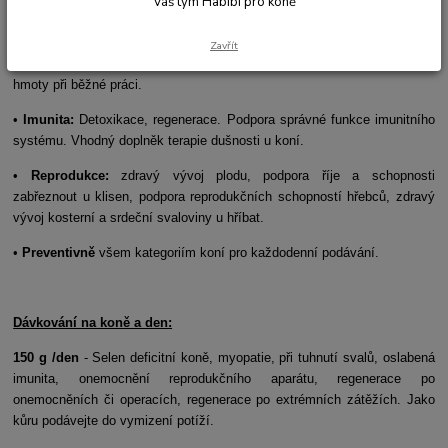
Váš tým Habibi pro koně
SVALY – IMUNITA – REPRODUKCE
•
Svalovina:
Při svalových onemocněních (myopatiích), zatuhávání
Zavřít
svalů, při černém močení, při těžké práci. Podpora rozvoje svalové
hmoty při běžné práci.
•
Imunita:
Detoxikace, regenerace. Podpora správné funkce imunitního
systému. Vhodný doplněk terapie dušnosti u koní.
•
Reprodukce:
zdravý vývoj plodu, podpora říje a schopnosti
zabřeznout u klisen, podpora reprodukčních schopností hřebců, zdravý
vývoj kosterní a srdeční svaloviny u hříbat.
•
Preventivně
všem kategoriím koní pro každodenní podávání.
Dávkování na koně a den:
150 g /den
- Selen deficitní koně, myopatie, při tuhnutí svalů, oslabená
imunita, onemocnění reprodukčního aparátu, regenerace po
onemocněních či operacích, regenerace po extrémních zátěžích. Jako
kůru podávejte do vymizení potíží.