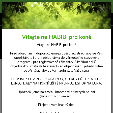
Prosíme zákazníky, kteří si přejí platit v Eurech, aby na horní liště přepnuli
měnu e-shopu na eura. Příjemný nákup.
0
ks
CZK
za
Kč 0,00
Menu
Vítejte na HABIBI pro koně
Vítejte na HABIBI pro koně
Hledat
Před objednáním doporučujeme provést registraci, aby se Vám
započítávala i první objednávka do věrnostního slevového
programu pro registrované zákazníky. S každou další
Úvod
objednávkou roste Vaše sleva. Před objednávkou je tedy nutné
se přihlásit, aby se Vám zobrazila Vaše cena.
PROSÍME SLOVENSKÉ ZÁKAZNÍKY, KTEŘÍ SI PŘEJÍ PLATIT V
EURECH, ABY NA HORNÍ LIŠTĚ PŘEPNULI ESHOP NA EURA.
Upozorňujeme na změnu hmotnosti některých balení.
(Více info v novinkách¨
HABIBI speciální směs - ORGANICKÝ SELEN, Vit. E
Přejeme Vám krásný den.